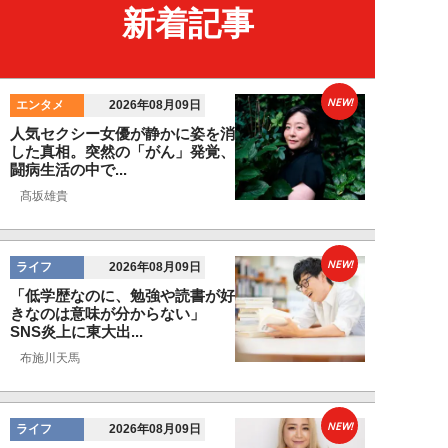
新着記事
NEW!
エンタメ
2026年08月09日
人気セクシー女優が静かに姿を消
した真相。突然の「がん」発覚、
闘病生活の中で...
髙坂雄貴
NEW!
ライフ
2026年08月09日
「低学歴なのに、勉強や読書が好
きなのは意味が分からない」
SNS炎上に東大出...
布施川天馬
NEW!
ライフ
2026年08月09日