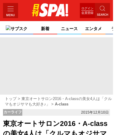
ログイン
会員登録
サブスク
新着
ニュース
エンタメ
ライフ
トップ
東京オートサロン2016・A-classの美女4人は「クル
マもオジサマも大好き♪」
A-class
カーライフ
2015年12月10日
東京オートサロン2016・A-class
の美女4人は「クルマもオジサマ