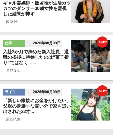
ギャル霊媒師・飯塚唯が生活カツ
カツのダンサー30歳女性を霊視
した結果が怖す...
飯塚 唯
NEW!
仕事
2026年08月09日
入社3か月で辞めた新入社員、退
職の挨拶に持参したのは“菓子折
り”ではなく…...
星谷なな
NEW!
ライフ
2026年08月09日
「新しい家族にお金をかけたい」
父親の身勝手な言い分で家を追い
出された22才...
黒島暁生