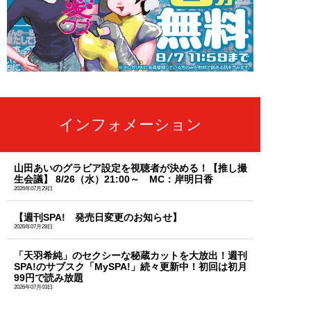
インフォメーション
山田あいのグラビア設定を視聴者が決める！【推し撮
生会議】 8/26（水）21:00～ MC：岸明日香
2026年07月29日
【週刊SPA! 発売日変更のお知らせ】
2026年07月28日
「天羽希純」のセクシーな秘蔵カットを大放出！週刊
SPA!のサブスク「MySPA!」続々更新中！初回は初月
99円で読み放題
2026年07月03日