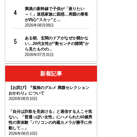
満員の新幹線で子供が「座りたい
～！」迷惑家族に困惑…周囲の乗客
が内心“スカッ”と...
2026年08月08日
ある朝、玄関のドアがなぜか開かな
い…20代女性が“数センチの隙間”か
ら見たものの...
2026年07月31日
新着記事
【お詫び】『孤独のグルメ 満腹セレクション
おかわり』について
2026年08月10日
「自分は詐欺を見抜ける」と過信する人こそ危
ない。「普通っぽい女性」にハメられた60歳男
性の実体験「パソコンの内蔵カメラが勝手に作
動して…」
2026年08月10日