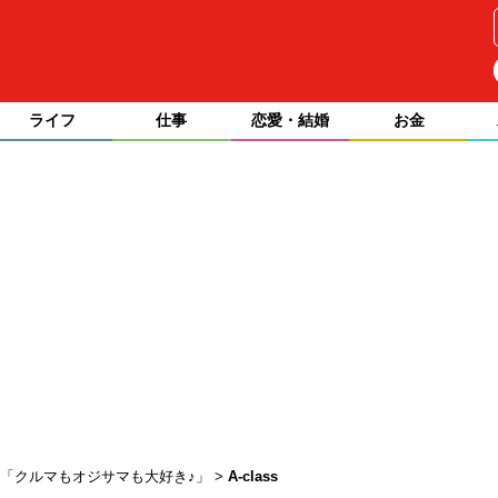
ライフ
仕事
恋愛・結婚
お金
4人は「クルマもオジサマも大好き♪」
A-class