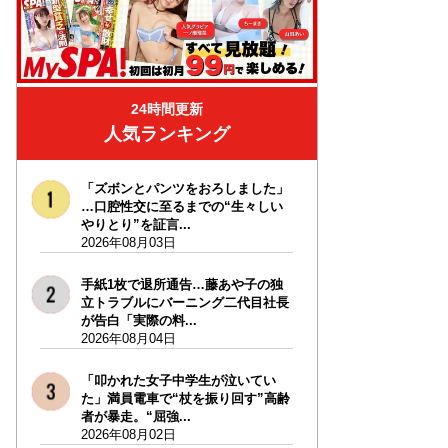
24時間更新
人気ランキング
「ズボンとパンツをおろしました」
…口腔性交に至るまでの“生々しい
やりとり”を証言...
2026年08月03日
手紙1枚で退所通告…藤あや子の独
立トラブルにバーニング二代目社長
が告白「実際の料...
2026年08月04日
「叩かれた女子中学生が泣いてい
た」満員電車で“杖を振り回す”高齢
者が暴走。“屈強...
2026年08月02日