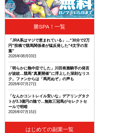
勝SPA！一覧
「JRA系はマジで恵まれている」…“30分で2万
円”投稿で競馬関係者が猛反発した“4文字の言
葉”
2026年08月03日
「明らかに熱中症でした」川田将雅騎手の発言
が波紋…競馬“真夏開催”に浮上した深刻なリス
ク。ファンからは「馬死ぬぞ」の声も
2026年07月27日
「なんかコントレイル安いな」デアリングタク
トが3.3億円の陰で…無敗三冠馬がセレクトセ
ールで明暗
2026年07月15日
はじめての副業一覧