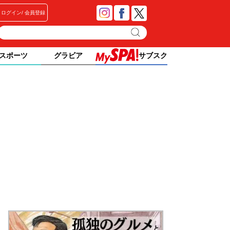
ログイン
会員登録
スポーツ
グラビア
サブスク