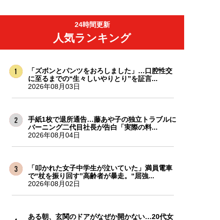
24時間更新
人気ランキング
「ズボンとパンツをおろしました」…口腔性交
に至るまでの“生々しいやりとり”を証言...
2026年08月03日
手紙1枚で退所通告…藤あや子の独立トラブルに
バーニング二代目社長が告白「実際の料...
2026年08月04日
「叩かれた女子中学生が泣いていた」満員電車
で“杖を振り回す”高齢者が暴走。“屈強...
2026年08月02日
ある朝、玄関のドアがなぜか開かない…20代女