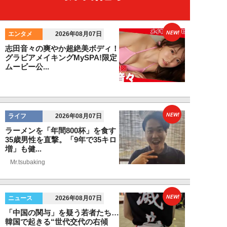
NEW!
エンタメ
2026年08月07日
志田音々の爽やか超絶美ボディ！
グラビアメイキングMySPA!限定
ムービー公...
NEW!
ライフ
2026年08月07日
ラーメンを「年間800杯」を食す
35歳男性を直撃。「9年で35キロ
増」も健...
Mr.tsubaking
NEW!
ニュース
2026年08月07日
「中国の関与」を疑う若者たち…
韓国で起きる“世代交代の右傾