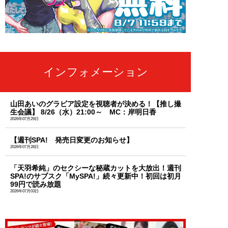
インフォメーション
山田あいのグラビア設定を視聴者が決める！【推し撮
生会議】 8/26（水）21:00～ MC：岸明日香
2026年07月29日
【週刊SPA! 発売日変更のお知らせ】
2026年07月28日
「天羽希純」のセクシーな秘蔵カットを大放出！週刊
SPA!のサブスク「MySPA!」続々更新中！初回は初月
99円で読み放題
2026年07月03日