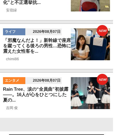
化”と不正選挙抗...
安宿緑
NEW!
ライフ
2026年08月07日
「邪魔なんだよ！」新幹線で座席
を蹴ってくる後ろの男性…恐怖に
震えた女性客を...
chimi86
NEW!
エンタメ
2026年08月07日
Rain Tree、涙の“全員曲”初披露
――。16人が心をひとつにした
夏の...
吉岡 俊