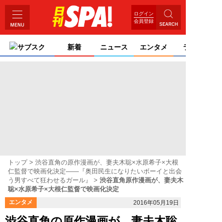
ログイン
会員登録
サブスク
新着
ニュース
エンタメ
ライフ
トップ
渋谷直角の原作漫画が、妻夫木聡×水原希子×大根
仁監督で映画化決定――『奥田民生になりたいボーイと出会
う男すべて狂わせるガール』
渋谷直角原作漫画が、妻夫木
聡×水原希子×大根仁監督で映画化決定
エンタメ
2016年05月19日
渋谷直角の原作漫画が、妻夫木聡