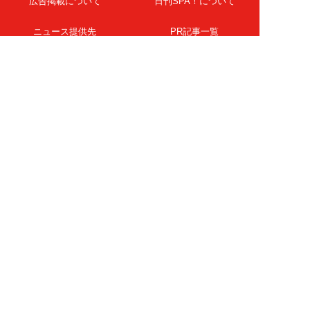
広告掲載について
日刊SPA！について
ニュース提供先
PR記事一覧
ライター・執筆者募集
プライバシーポリシー
Cookie使用について
著作権について
運営会社
記事使用について
お問い合わせ
よくある質問
扶桑社Webメディア
女子SPA！
天然生活
ESSE ONLINE
日刊Sumai