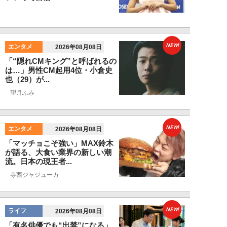
NEW!
エンタメ
2026年08月08日
「“隠れCMキング”と呼ばれるの
は…」男性CM起用4位・小倉史
也（29）が...
望月ふみ
NEW!
エンタメ
2026年08月08日
「マッチョこそ強い」MAX鈴木
が語る、大食い業界の新しい潮
流。日本の現王者...
寺西ジャジューカ
NEW!
ライフ
2026年08月08日
「有名俳優でも“出禁”になる」