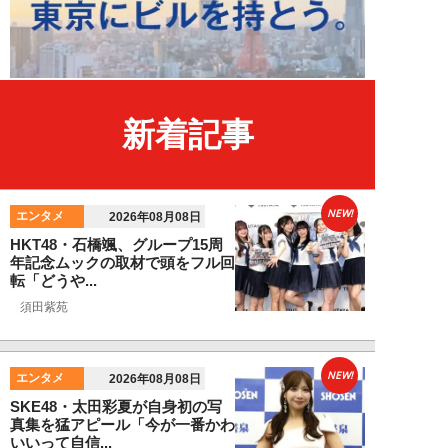
新着記事
NEW!
エンタメ
2026年08月08日
HKT48・石橋颯、グループ15周
年記念ムックの取材で頭をフル回
転「どうや...
須田紫苑
NEW!
エンタメ
2026年08月08日
SKE48・太田彩夏が自身初の写
真集を猛アピール「今が一番かわ
いいって自信...