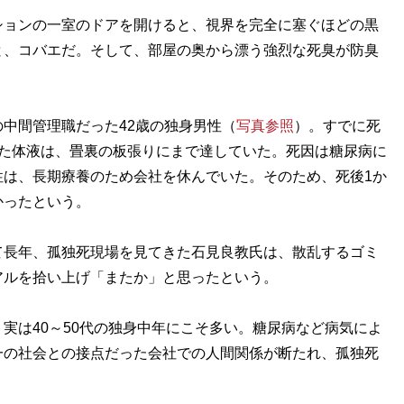
ョンの一室のドアを開けると、視界を完全に塞ぐほどの黒
と、コバエだ。そして、部屋の奥から漂う強烈な死臭が防臭
中間管理職だった42歳の独身男性（
写真参照
）。すでに死
出た体液は、畳裏の板張りにまで達していた。死因は糖尿病に
性は、長期療養のため会社を休んでいた。そのため、死後1か
かったという。
長年、孤独死現場を見てきた石見良教氏は、散乱するゴミ
アルを拾い上げ「またか」と思ったという。
実は40～50代の独身中年にこそ多い。糖尿病など病気によ
一の社会との接点だった会社での人間関係が断たれ、孤独死