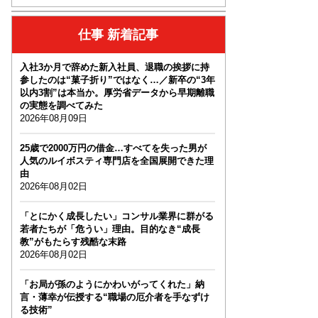
仕事 新着記事
入社3か月で辞めた新入社員、退職の挨拶に持
参したのは“菓子折り”ではなく…／新卒の“3年
以内3割”は本当か。厚労省データから早期離職
の実態を調べてみた
2026年08月09日
25歳で2000万円の借金…すべてを失った男が
人気のルイボスティ専門店を全国展開できた理
由
2026年08月02日
「とにかく成長したい」コンサル業界に群がる
若者たちが「危うい」理由。目的なき“成長
教”がもたらす残酷な末路
2026年08月02日
「お局が孫のようにかわいがってくれた」納
言・薄幸が伝授する“職場の厄介者を手なずけ
る技術”