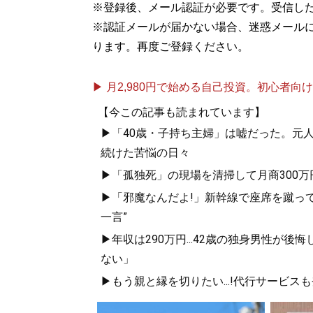
※登録後、メール認証が必要です。受信し
※認証メールが届かない場合、迷惑メール
ります。再度ご登録ください。
▶ 月2,980円で始める自己投資。初心者向けch
【今この記事も読まれています】
▶「40歳・子持ち主婦」は嘘だった。元
続けた苦悩の日々
▶「孤独死」の現場を清掃して月商300万円
▶「邪魔なんだよ!」新幹線で座席を蹴って
一言”
▶年収は290万円...42歳の独身男性
ない」
▶もう親と縁を切りたい...!代行サービス