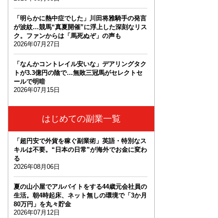
「明らかに熱中症でした」川田将雅騎手の発言
が波紋…競馬“真夏開催”に浮上した深刻なリス
ク。ファンからは「馬死ぬぞ」の声も
2026年07月27日
「なんかコントレイル安いな」デアリングタク
トが3.3億円の陰で…無敗三冠馬がセレクトセ
ールで明暗
2026年07月15日
はじめての副業一覧
「超円安で外貨を稼ぐ副業術」英語・特別なス
キルは不要。“日本の日常”が海外でお金に変わ
る
2026年08月06日
夏の山小屋でアルバイトをする44歳元会社員の
生活。朝4時起床、ネット無しの環境で「3か月
80万円」を丸々貯金
2026年07月12日