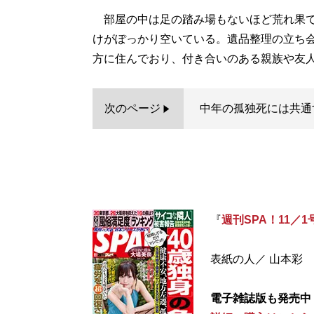
部屋の中は足の踏み場もないほど荒れ果て
けがぽっかり空いている。遺品整理の立ち
方に住んでおり、付き合いのある親族や友
次のページ
中年の孤独死には共通
『
週刊SPA！11／1
表紙の人／ 山本彩
電子雑誌版も発売中