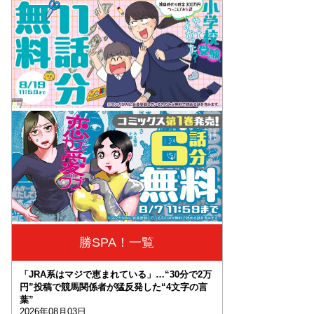
勝SPA！一覧
「JRA系はマジで恵まれている」…“30分で2万
円”投稿で競馬関係者が猛反発した“4文字の言
葉”
2026年08月03日