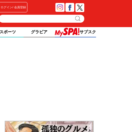
ログイン
会員登録
スポーツ
グラビア
サブスク