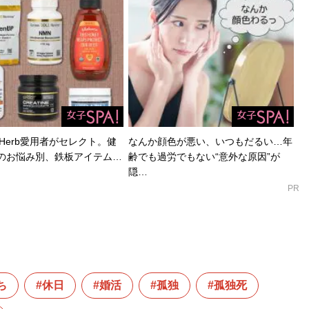
Herb愛用者がセレクト。健
なんか顔色が悪い、いつもだるい…年
のお悩み別、鉄板アイテム…
齢でも過労でもない“意外な原因”が
隠…
PR
ち
休日
婚活
孤独
孤独死