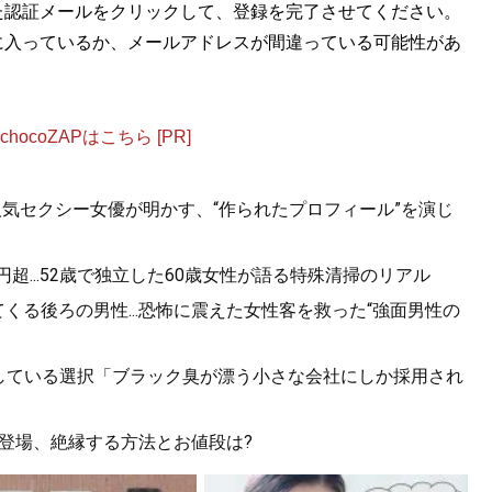
た認証メールをクリックして、登録を完了させてください。
に入っているか、メールアドレスが間違っている可能性があ
ocoZAPはこちら [PR]
人気セクシー女優が明かす、“作られたプロフィール”を演じ
超...52歳で独立した60歳女性が語る特殊清掃のリアル
くる後ろの男性...恐怖に震えた女性客を救った“強面男性の
が後悔している選択「ブラック臭が漂う小さな会社にしか採用され
も登場、絶縁する方法とお値段は?