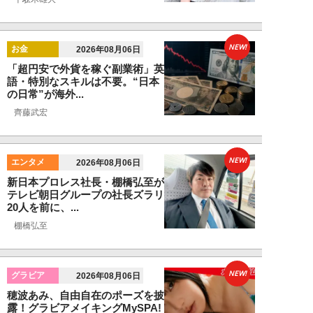
NEW!
お金
2026年08月06日
「超円安で外貨を稼ぐ副業術」英
語・特別なスキルは不要。“日本
の日常”が海外...
齊藤武宏
NEW!
エンタメ
2026年08月06日
新日本プロレス社長・棚橋弘至が
テレビ朝日グループの社長ズラリ
20人を前に、...
棚橋弘至
NEW!
グラビア
2026年08月06日
穂波あみ、自由自在のポーズを披
露！グラビアメイキングMySPA!