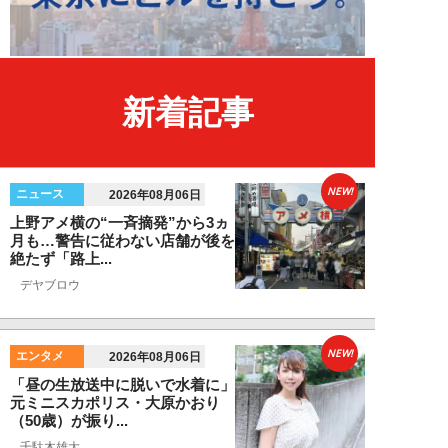
新着記事
NEW!
ニュース
2026年08月06日
上野アメ横の“一斉摘発”から3ヵ
月も…警告に従わない店舗が後を
絶たず「路上...
デヤブロウ
NEW!
エンタメ
2026年08月06日
「昼の生放送中に脱いで水着に」
元ミニスカポリス・大原かおり
（50歳）が振り...
千駄木雄大