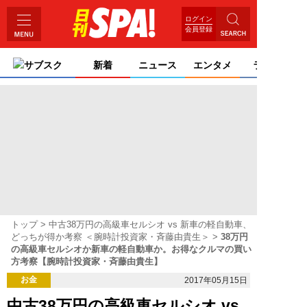
ログイン
会員登録
サブスク
新着
ニュース
エンタメ
ライフ
トップ
中古38万円の高級車セルシオ vs 新車の軽自動車、
どっちが得か考察 ＜腕時計投資家・斉藤由貴生＞
38万円
の高級車セルシオか新車の軽自動車か。お得なクルマの買い
方考察【腕時計投資家・斉藤由貴生】
お金
2017年05月15日
中古38万円の高級車セルシオ vs