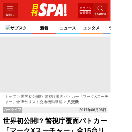
ログイン
会員登録
サブスク
新着
ニュース
エンタメ
ライフ
トップ
世界初公開!? 警視庁覆面パトカー「マークXスーチ
ャー」全15台リスト交通機動隊編
八交機
カーライフ
2017年06月06日
世界初公開!? 警視庁覆面パトカー
「マークXスーチャー」全15台リ