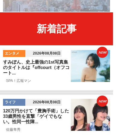
新着記事
NEW!
エンタメ
2026年08月08日
すみぽん、史上最強の1st写真集
のタイトルは『offcourt（オフコ
ート...
SPA！広報マン
NEW!
ライフ
2026年08月08日
120万円かけて「豊胸手術」した
33歳男性を直撃「ゲイでもな
い。性同一性障...
佐藤隼秀