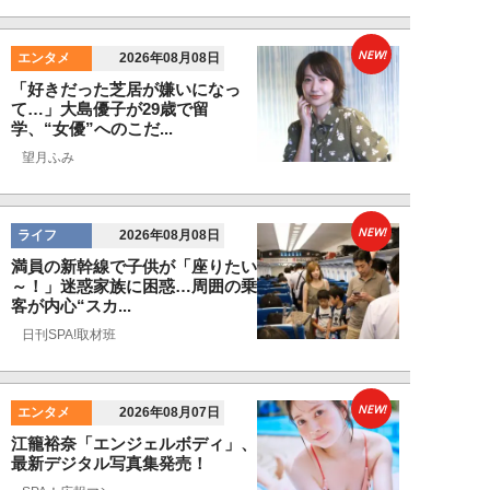
NEW!
エンタメ
2026年08月08日
「好きだった芝居が嫌いになっ
て…」大島優子が29歳で留
学、“女優”へのこだ...
望月ふみ
NEW!
ライフ
2026年08月08日
満員の新幹線で子供が「座りたい
～！」迷惑家族に困惑…周囲の乗
客が内心“スカ...
日刊SPA!取材班
NEW!
エンタメ
2026年08月07日
江籠裕奈「エンジェルボディ」、
最新デジタル写真集発売！