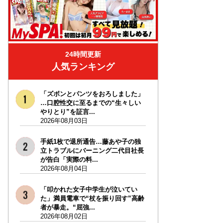
24時間更新
人気ランキング
「ズボンとパンツをおろしました」
…口腔性交に至るまでの“生々しい
やりとり”を証言...
2026年08月03日
手紙1枚で退所通告…藤あや子の独
立トラブルにバーニング二代目社長
が告白「実際の料...
2026年08月04日
「叩かれた女子中学生が泣いてい
た」満員電車で“杖を振り回す”高齢
者が暴走。“屈強...
2026年08月02日