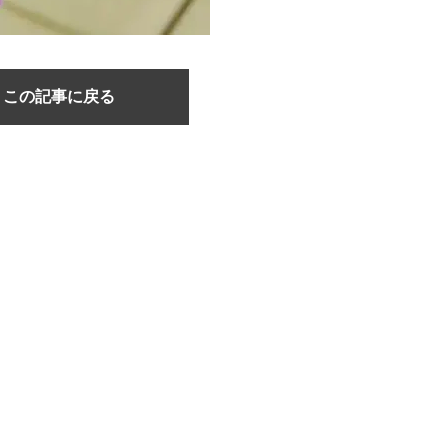
この記事に戻る