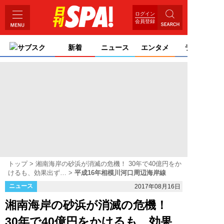
ログイン
会員登録
サブスク
新着
ニュース
エンタメ
ライフ
トップ
湘南海岸の砂浜が消滅の危機！ 30年で40億円をか
けるも、効果出ず…
平成16年相模川河口周辺海岸線
ニュース
2017年08月16日
湘南海岸の砂浜が消滅の危機！
30年で40億円をかけるも、効果