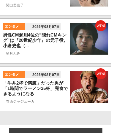
関口美奈子
NEW!
エンタメ
2026年08月07日
男性CM起用4位の“隠れCMキン
グ”は『20世紀少年』の元子役。
小倉史也（...
望月ふみ
NEW!
エンタメ
2026年08月07日
「牛丼2杯で満腹」だった男が
「1時間でラーメン35杯」完食で
きるようになる...
寺西ジャジューカ