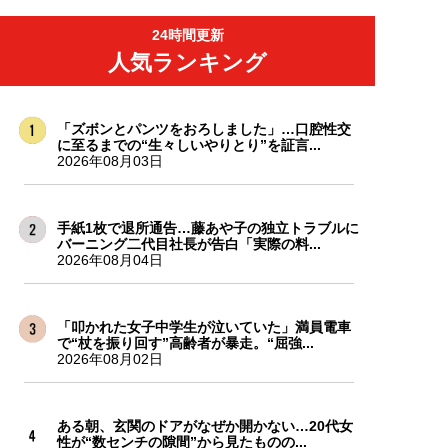
24時間更新
人気ランキング
「ズボンとパンツをおろしました」…口腔性交
に至るまでの“生々しいやりとり”を証言...
2026年08月03日
手紙1枚で退所通告…藤あや子の独立トラブルに
バーニング二代目社長が告白「実際の料...
2026年08月04日
「叩かれた女子中学生が泣いていた」満員電車
で“杖を振り回す”高齢者が暴走。“屈強...
2026年08月02日
ある朝、玄関のドアがなぜか開かない…20代女
性が“数センチの隙間”から見たものの...