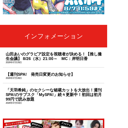
インフォメーション
山田あいのグラビア設定を視聴者が決める！【推し撮
生会議】 8/26（水）21:00～ MC：岸明日香
2026年07月29日
【週刊SPA! 発売日変更のお知らせ】
2026年07月28日
「天羽希純」のセクシーな秘蔵カットを大放出！週刊
SPA!のサブスク「MySPA!」続々更新中！初回は初月
99円で読み放題
2026年07月03日