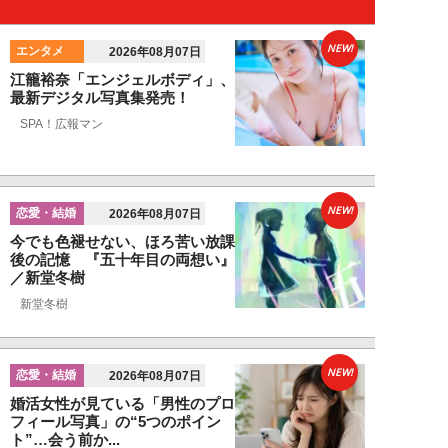
NEW!
エンタメ
2026年08月07日
江籠裕奈「エンジェルボディ」、
最新デジタル写真集発売！
SPA！広報マン
NEW!
恋愛・結婚
2026年08月07日
今でも色褪せない、ほろ苦い放課
後の記憶 『五十年目の両想い』
／新堂冬樹
新堂冬樹
NEW!
恋愛・結婚
2026年08月07日
婚活女性が見ている「男性のプロ
フィール写真」の“5つのポイン
ト”…会う前か...