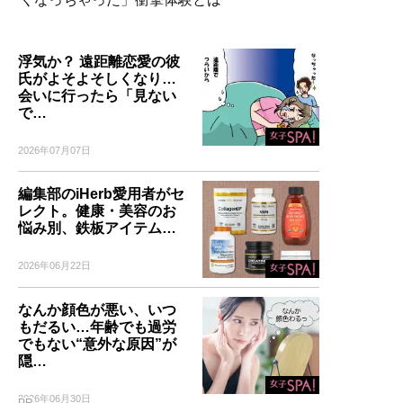
浮気か？ 遠距離恋愛の彼
氏がよそよそしくなり…
会いに行ったら「見ない
で…
2026年07月07日
編集部のiHerb愛用者がセ
レクト。健康・美容のお
悩み別、鉄板アイテム…
2026年06月22日
なんか顔色が悪い、いつ
もだるい…年齢でも過労
でもない“意外な原因”が
隠…
2026年06月30日
PR