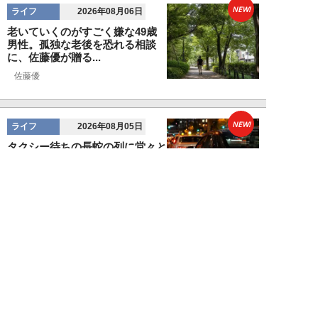
NEW!
ライフ
2026年08月06日
老いていくのがすごく嫌な49歳
男性。孤独な老後を恐れる相談
に、佐藤優が贈る...
佐藤優
NEW!
ライフ
2026年08月05日
タクシー待ちの長蛇の列に堂々と
割り込む“派手な男女”を、小柄
な女性が「意外...
和泉太郎
NEW!
ライフ
2026年08月05日
エコノミー席「頭カクンで眠れな
い」問題を解決？航空ジャーナリ
ストが見つけた...
北島幸司