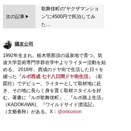
歌舞伎町の“ヤクザマンショ
次の記事
ン”に4500円で民泊してみ
た…
國友公司
1992年生まれ。栃木県那須の温泉地で育つ。筑
波大学芸術専門学群在学中よりライター活動を始
める。 2018年、西成のドヤ街で生活した日々を
綴った『
ルポ西成 七十八日間ドヤ街生活
』（彩
図社）でデビュー。ライターとして取材地に赴
き、その地に長らく身を置く取材スタイルを好
む。著書に『ルポ歌舞伎町』、『ルポ路上生活』
（KADOKAWA)、『ワイルドサイド漂流記』
（文藝春秋）がある。X：
@onkunion