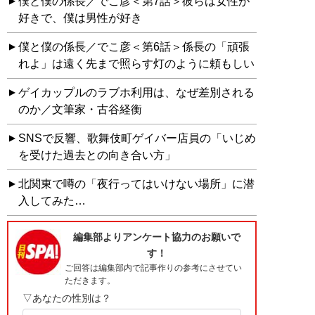
僕と僕の係長／でこ彦＜第7話＞彼らは女性が
好きで、僕は男性が好き
僕と僕の係長／でこ彦＜第6話＞係長の「頑張
れよ」は遠く先まで照らす灯のように頼もしい
ゲイカップルのラブホ利用は、なぜ差別される
のか／文筆家・古谷経衡
SNSで反響、歌舞伎町ゲイバー店員の「いじめ
を受けた過去との向き合い方」
北関東で噂の「夜行ってはいけない場所」に潜
入してみた…