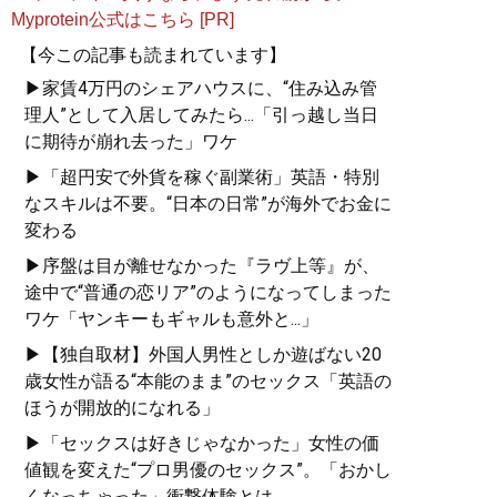
Myprotein公式はこちら [PR]
【今この記事も読まれています】
▶家賃4万円のシェアハウスに、“住み込み管
理人”として入居してみたら...「引っ越し当日
に期待が崩れ去った」ワケ
▶「超円安で外貨を稼ぐ副業術」英語・特別
なスキルは不要。“日本の日常”が海外でお金に
変わる
▶序盤は目が離せなかった『ラヴ上等』が、
途中で“普通の恋リア”のようになってしまった
ワケ「ヤンキーもギャルも意外と...」
▶【独自取材】外国人男性としか遊ばない20
歳女性が語る“本能のまま”のセックス「英語の
ほうが開放的になれる」
▶「セックスは好きじゃなかった」女性の価
値観を変えた“プロ男優のセックス”。「おかし
くなっちゃった」衝撃体験とは