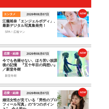
NEW!
エンタメ
2026年08月07日
江籠裕奈「エンジェルボディ」、
最新デジタル写真集発売！
SPA！広報マン
NEW!
恋愛・結婚
2026年08月07日
今でも色褪せない、ほろ苦い放課
後の記憶 『五十年目の両想い』
／新堂冬樹
新堂冬樹
NEW!
恋愛・結婚
2026年08月07日
婚活女性が見ている「男性のプロ
フィール写真」の“5つのポイン
ト”…会う前か...