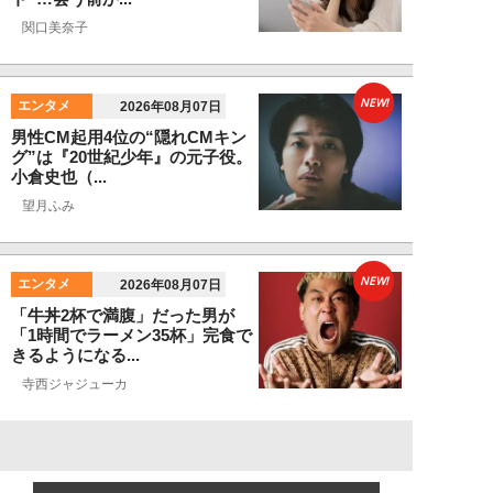
関口美奈子
NEW!
エンタメ
2026年08月07日
男性CM起用4位の“隠れCMキン
グ”は『20世紀少年』の元子役。
小倉史也（...
望月ふみ
NEW!
エンタメ
2026年08月07日
「牛丼2杯で満腹」だった男が
「1時間でラーメン35杯」完食で
きるようになる...
寺西ジャジューカ