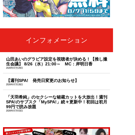
インフォメーション
山田あいのグラビア設定を視聴者が決める！【推し撮
生会議】 8/26（水）21:00～ MC：岸明日香
2026年07月29日
【週刊SPA! 発売日変更のお知らせ】
2026年07月28日
「天羽希純」のセクシーな秘蔵カットを大放出！週刊
SPA!のサブスク「MySPA!」続々更新中！初回は初月
99円で読み放題
2026年07月03日