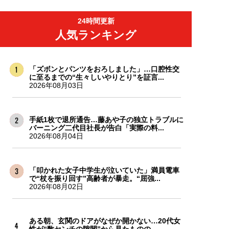
24時間更新
人気ランキング
「ズボンとパンツをおろしました」…口腔性交
に至るまでの“生々しいやりとり”を証言...
2026年08月03日
手紙1枚で退所通告…藤あや子の独立トラブルに
バーニング二代目社長が告白「実際の料...
2026年08月04日
「叩かれた女子中学生が泣いていた」満員電車
で“杖を振り回す”高齢者が暴走。“屈強...
2026年08月02日
ある朝、玄関のドアがなぜか開かない…20代女