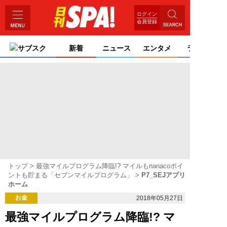
ログイン
会員登録
サブスク
新着
ニュース
エンタメ
ライフ
トップ
最強マイルプログラム降臨!? マイルもnanacoポイ
ントも貯まる「セブンマイルプログラム」
P7_SEJアプリ
ホーム
お金
2018年05月27日
最強マイルプログラム降臨!? マ