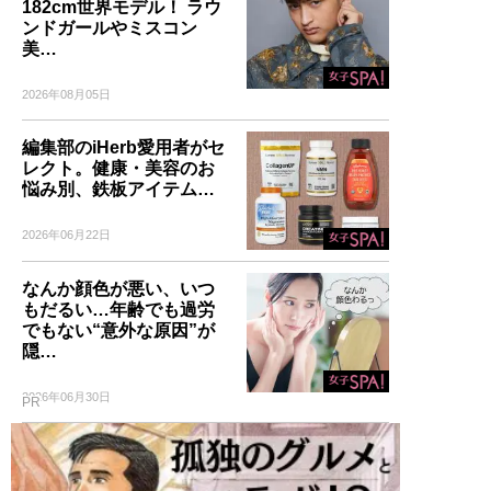
182cm世界モデル！ ラウ
ンドガールやミスコン
美…
2026年08月05日
編集部のiHerb愛用者がセ
レクト。健康・美容のお
悩み別、鉄板アイテム…
2026年06月22日
なんか顔色が悪い、いつ
もだるい…年齢でも過労
でもない“意外な原因”が
隠…
2026年06月30日
PR