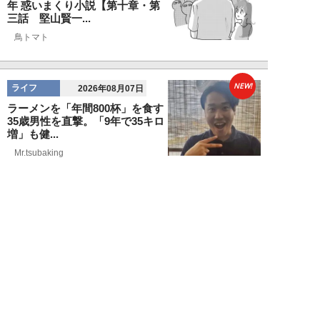
年 惑いまくり小説【第十章・第
三話 堅山賢一...
鳥トマト
NEW!
ライフ
2026年08月07日
ラーメンを「年間800杯」を食す
35歳男性を直撃。「9年で35キロ
増」も健...
Mr.tsubaking
NEW!
ライフ
2026年08月07日
「邪魔なんだよ！」新幹線で座席
を蹴ってくる後ろの男性…恐怖に
震えた女性客を...
chimi86
NEW!
ライフ
2026年08月06日