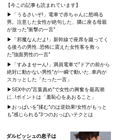
【今この記事も読まれています】
▶「うるさいぞ!」電車で赤ちゃんに怒鳴る
男。注意した女性が絶句した、隣に座る母親
が放った“衝撃の一言”
▶「邪魔なんだよ!」新幹線で座席を蹴ってく
る後ろの男性...恐怖に震えた女性客を救っ
た“強面男性の一言”
▶「すみませーん!」満員電車で“ドアの前から
絶対に動かない男性”が一瞬で動いた...車内が
スカッとした「たった一言」
▶SEX中の“言葉責め”で女性の興奮を最高潮
に...!ポイントは「羞恥心をあおること」
▶おっぱいを“揉む”のは逆効果!女性がもっと
も“感じられる”3つのおっぱいテクとは
ダルビッシュの息子は