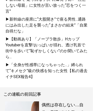
しない母親」に女性が言い放った“芯をつく一
言”
▶新幹線の座席に“大股開き”で座る男性...通路
にはみ出した足を襲った“まさかの結末”「自業
自得だな」
▶【動画あり】「ノーブラ散歩」Hカップ
Youtuberを直撃!おっぱいが揺れ、透け乳首で
街中を歩いて“恥ずかしくない”のか聞いてみた
ら...
▶「全身が性感帯になっちゃった...」縛られ
て“キメセク”級の快感を知った女性【私の過去
イチSEX報告4】
この連載の前回記事
偶然は存在しない…自