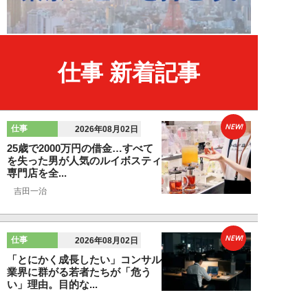
仕事 新着記事
NEW!
仕事
2026年08月02日
25歳で2000万円の借金…すべて
を失った男が人気のルイボスティ
専門店を全...
吉田一治
NEW!
仕事
2026年08月02日
「とにかく成長したい」コンサル
業界に群がる若者たちが「危う
い」理由。目的な...
布施川天馬