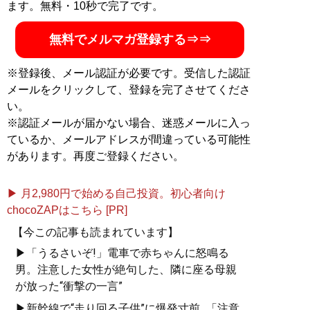
ます。無料・10秒で完了です。
無料でメルマガ登録する⇒⇒
※登録後、メール認証が必要です。受信した認証
メールをクリックして、登録を完了させてくださ
い。
※認証メールが届かない場合、迷惑メールに入っ
ているか、メールアドレスが間違っている可能性
があります。再度ご登録ください。
▶ 月2,980円で始める自己投資。初心者向け
chocoZAPはこちら [PR]
【今この記事も読まれています】
▶「うるさいぞ!」電車で赤ちゃんに怒鳴る
男。注意した女性が絶句した、隣に座る母親
が放った“衝撃の一言”
▶新幹線で“走り回る子供”に爆発寸前...「注意