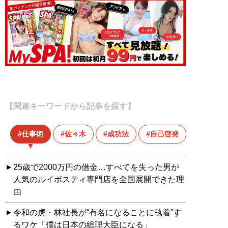
【関連キーワードから記事を探す】
仕事術
佐々木
成功法
自己啓発
25歳で2000万円の借金…すべてを失った男が
人気のルイボスティ専門店を全国展開できた理
由
令和の虎・林社長が“有名になることに執着”す
るワケ「僕は日本の総理大臣になる」