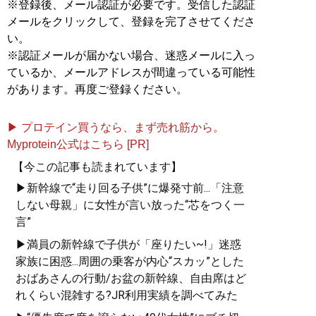
※登録後、メール認証が必要です。受信した認証
メールをクリックして、登録を完了させてくださ
い。
※認証メールが届かない場合、迷惑メールに入っ
ているか、メールアドレスが間違っている可能性
があります。再度ご登録ください。
▶ プロテイン買うなら、まず売れ筋から。
Myprotein公式はこちら [PR]
【今この記事も読まれています】
▶新幹線で“走り回る子供”に爆発寸前...「注意
しない母親」に女性が言い放った“芯をつく一
言”
▶満員の新幹線で子供が「座りたい~!」迷惑
家族に困惑...周囲の乗客が内心“スカッ”とした
おばあさんの行動/お盆の新幹線、自由席はど
れくらい混雑する?JR利用実績を調べてみた