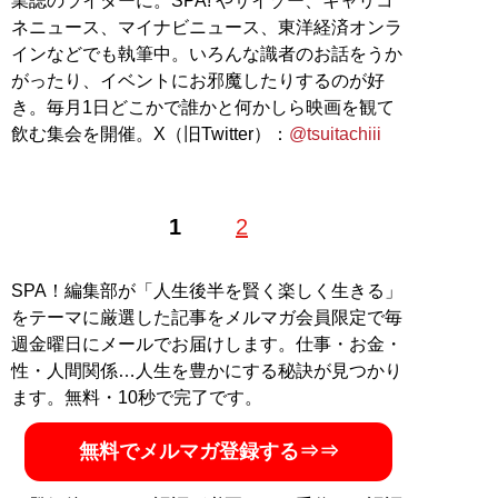
業誌のライターに。SPA! やサイゾー、キャリコ
ネニュース、マイナビニュース、東洋経済オンラ
インなどでも執筆中。いろんな識者のお話をうか
がったり、イベントにお邪魔したりするのが好
き。毎月1日どこかで誰かと何かしら映画を観て
飲む集会を開催。X（旧Twitter）：
@tsuitachiii
1
2
SPA！編集部が「人生後半を賢く楽しく生きる」
をテーマに厳選した記事をメルマガ会員限定で毎
週金曜日にメールでお届けします。仕事・お金・
性・人間関係…人生を豊かにする秘訣が見つかり
ます。無料・10秒で完了です。
無料でメルマガ登録する⇒⇒