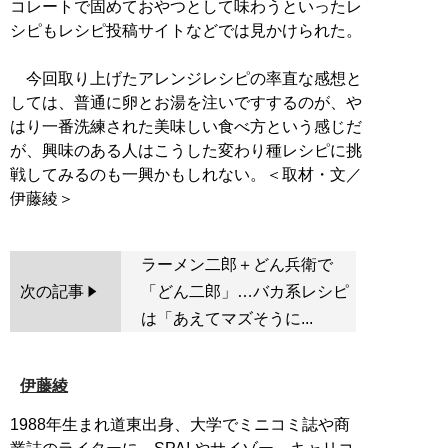
コレートで固めておやつとして味わうといったレ
シピもレシピ投稿サイトなどでは見かけられた。
今回取り上げたアレンジレシピの率直な感想と
しては、普通に卵とお湯を注いですするのが、や
はり一番洗練された美味しい食べ方という感じだ
が、興味のある人はこうした変わり種レシピに挑
戦してみるのも一興かもしれない。＜取材・文／
ラーメン二郎＋どん兵衛で
次の記事
「どん二郎」…バカ系レシピ
は「あえてマズそうに...
伊藤綾
1988年生まれ道東出身、大学でミニコミ誌や商