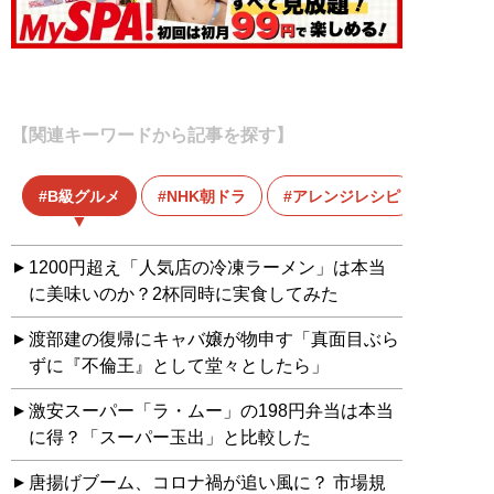
【関連キーワードから記事を探す】
B級グルメ
NHK朝ドラ
アレンジレシピ
1200円超え「人気店の冷凍ラーメン」は本当
に美味いのか？2杯同時に実食してみた
渡部建の復帰にキャバ嬢が物申す「真面目ぶら
ずに『不倫王』として堂々としたら」
激安スーパー「ラ・ムー」の198円弁当は本当
に得？「スーパー玉出」と比較した
唐揚げブーム、コロナ禍が追い風に？ 市場規