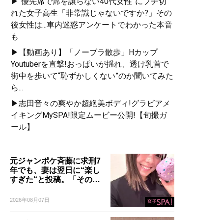
▶“優先席で席を譲らない40代女性”にブチ切
れた女子高生「非常識じゃないですか?」その
後女性は...車内迷惑アンケートでわかった本音
も
▶【動画あり】「ノーブラ散歩」Hカップ
Youtuberを直撃!おっぱいが揺れ、透け乳首で
街中を歩いて“恥ずかしくない”のか聞いてみた
ら...
▶志田音々の爽やか超絶美ボディ!グラビアメ
イキングMySPA!限定ムービー公開!【旬撮ガ
ール】
元ジャンポケ斉藤に求刑7
年でも、妻は翌日に“楽し
すぎた“と投稿。「その…
2026年08月07日