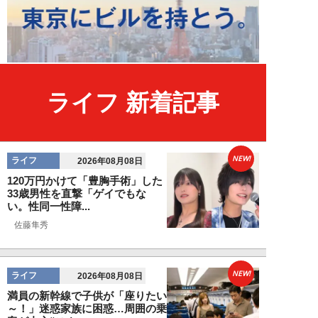
ライフ 新着記事
NEW!
ライフ
2026年08月08日
120万円かけて「豊胸手術」した
33歳男性を直撃「ゲイでもな
い。性同一性障...
佐藤隼秀
NEW!
ライフ
2026年08月08日
満員の新幹線で子供が「座りたい
～！」迷惑家族に困惑…周囲の乗