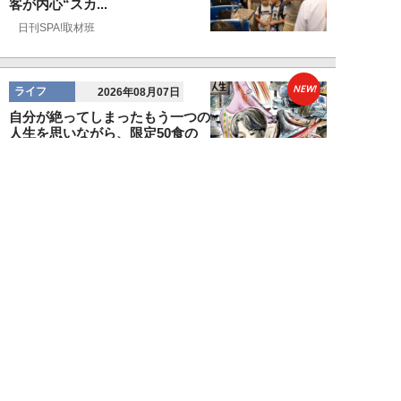
客が内心“スカ...
日刊SPA!取材班
NEW!
ライフ
2026年08月07日
自分が絶ってしまったもう一つの
人生を思いながら、限定50食の
ランチロース定...
カツセマサヒコ
NEW!
ライフ
2026年08月07日
『まだおじさんじゃない』現代中
年 惑いまくり小説【第十章・第
三話 堅山賢一...
鳥トマト
NEW!
ライフ
2026年08月07日