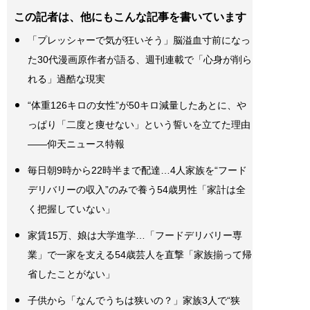
この記者は、他にもこんな記事を書いています
「プレッシャーで気が狂いそう」脳溢血寸前になっ
た30代漫画原作者が語る、週刊連載で「心身が削ら
れる」過酷な現実
“体重126キロの女性”が50キロ減量したあとに、や
っぱり「二度と痩せない」という誓いを立てた理由
――仰天ニュース特報
毎日朝9時から22時半まで配達…4人家族を“フード
デリバリーの収入”のみで養う54歳男性「家計は全
く把握していない」
家賃15万、娘は大学進学…「フードデリバリー専
業」で一家を支える54歳芸人を直撃「家族揃って帰
省したことがない」
子供から「なんでうちは狭いの？」家族3人で“狭