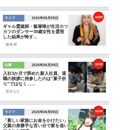
NEW!
ライフ
2026年08月09日
ギャル霊媒師・飯塚唯が生活カツ
カツのダンサー30歳女性を霊視
した結果が怖す...
飯塚 唯
NEW!
仕事
2026年08月09日
入社3か月で辞めた新入社員、退
職の挨拶に持参したのは“菓子折
り”ではなく…...
星谷なな
NEW!
ライフ
2026年08月09日
「新しい家族にお金をかけたい」
父親の身勝手な言い分で家を追い