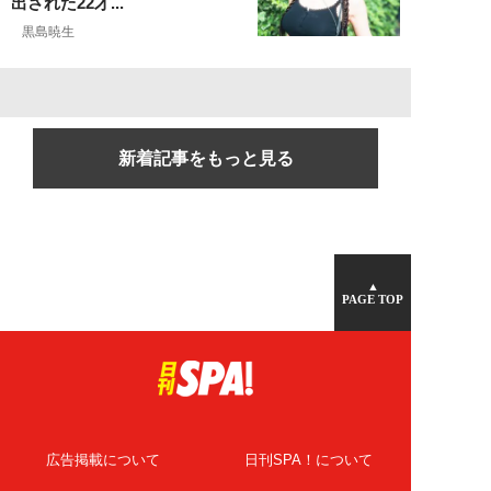
出された22才...
黒島暁生
新着記事をもっと見る
▲
PAGE TOP
広告掲載について
日刊SPA！について