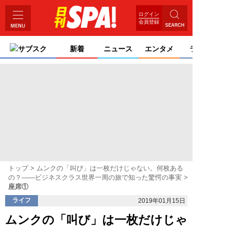
ログイン
会員登録
サブスク
新着
ニュース
エンタメ
ライフ
トップ
ムンクの「叫び」は一枚だけじゃない。何枚ある
の？――ビジネスクラス世界一周の旅で知った驚愕の事実
座席①
ライフ
2019年01月15日
ムンクの「叫び」は一枚だけじゃ