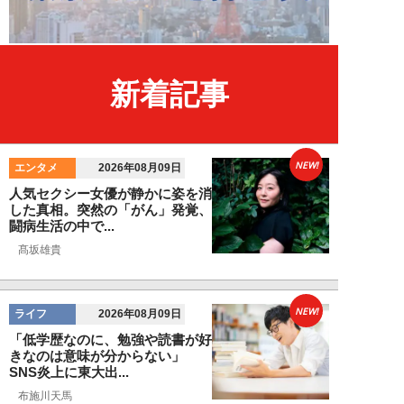
新着記事
NEW!
エンタメ
2026年08月09日
人気セクシー女優が静かに姿を消
した真相。突然の「がん」発覚、
闘病生活の中で...
髙坂雄貴
NEW!
ライフ
2026年08月09日
「低学歴なのに、勉強や読書が好
きなのは意味が分からない」
SNS炎上に東大出...
布施川天馬