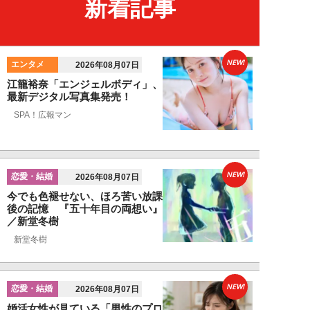
新着記事
NEW!
エンタメ
2026年08月07日
江籠裕奈「エンジェルボディ」、
最新デジタル写真集発売！
SPA！広報マン
NEW!
恋愛・結婚
2026年08月07日
今でも色褪せない、ほろ苦い放課
後の記憶 『五十年目の両想い』
／新堂冬樹
新堂冬樹
NEW!
恋愛・結婚
2026年08月07日
婚活女性が見ている「男性のプロ