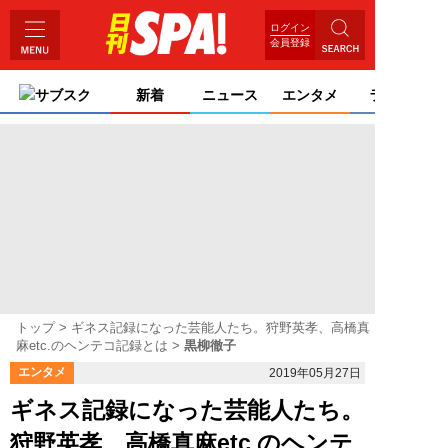
ログイン
会員登録
サブスク
新着
ニュース
エンタメ
ライフ
トップ
ギネス記録になった芸能人たち。狩野英孝、高橋真
麻etc.のヘンテコ記録とは
黒柳徹子
エンタメ
2019年05月27日
ギネス記録になった芸能人たち。
狩野英孝、高橋真麻etc.のヘンテ