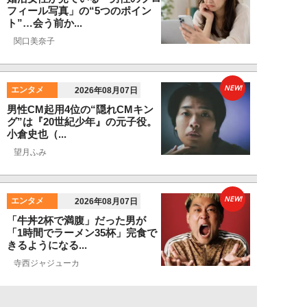
フィール写真」の“5つのポイン
ト”…会う前か...
関口美奈子
NEW!
エンタメ
2026年08月07日
男性CM起用4位の“隠れCMキン
グ”は『20世紀少年』の元子役。
小倉史也（...
望月ふみ
NEW!
エンタメ
2026年08月07日
「牛丼2杯で満腹」だった男が
「1時間でラーメン35杯」完食で
きるようになる...
寺西ジャジューカ