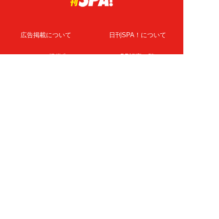
広告掲載について
日刊SPA！について
ニュース提供先
PR記事一覧
ライター・執筆者募集
プライバシーポリシー
Cookie使用について
著作権について
運営会社
記事使用について
お問い合わせ
よくある質問
扶桑社Webメディア
女子SPA！