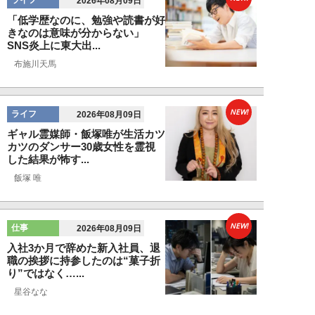
ライフ
2026年08月09日
「低学歴なのに、勉強や読書が好
きなのは意味が分からない」
SNS炎上に東大出...
布施川天馬
NEW!
ライフ
2026年08月09日
ギャル霊媒師・飯塚唯が生活カツ
カツのダンサー30歳女性を霊視
した結果が怖す...
飯塚 唯
NEW!
仕事
2026年08月09日
入社3か月で辞めた新入社員、退
職の挨拶に持参したのは“菓子折
り”ではなく…...
星谷なな