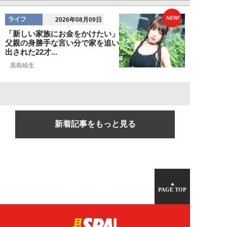
NEW!
ライフ
2026年08月09日
「新しい家族にお金をかけたい」
父親の身勝手な言い分で家を追い
出された22才...
黒島暁生
新着記事をもっと見る
▲
PAGE TOP