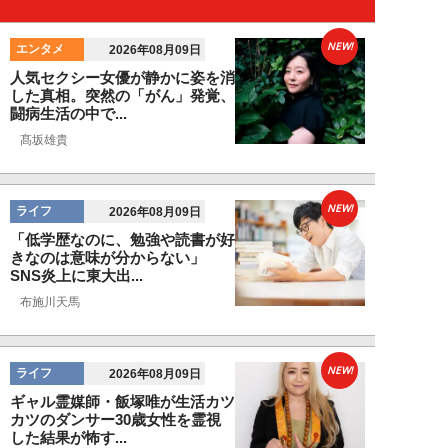
NEW!
エンタメ
2026年08月09日
人気セクシー女優が静かに姿を消
した真相。突然の「がん」発覚、
闘病生活の中で...
髙坂雄貴
NEW!
ライフ
2026年08月09日
「低学歴なのに、勉強や読書が好
きなのは意味が分からない」
SNS炎上に東大出...
布施川天馬
NEW!
ライフ
2026年08月09日
ギャル霊媒師・飯塚唯が生活カツ
カツのダンサー30歳女性を霊視
した結果が怖す...