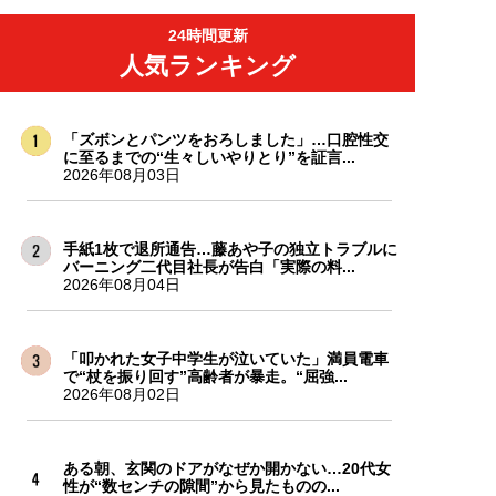
24時間更新
人気ランキング
「ズボンとパンツをおろしました」…口腔性交
に至るまでの“生々しいやりとり”を証言...
2026年08月03日
手紙1枚で退所通告…藤あや子の独立トラブルに
バーニング二代目社長が告白「実際の料...
2026年08月04日
「叩かれた女子中学生が泣いていた」満員電車
で“杖を振り回す”高齢者が暴走。“屈強...
2026年08月02日
ある朝、玄関のドアがなぜか開かない…20代女
性が“数センチの隙間”から見たものの...