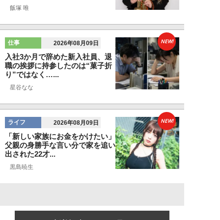
飯塚 唯
NEW!
仕事
2026年08月09日
入社3か月で辞めた新入社員、退
職の挨拶に持参したのは“菓子折
り”ではなく…...
星谷なな
NEW!
ライフ
2026年08月09日
「新しい家族にお金をかけたい」
父親の身勝手な言い分で家を追い
出された22才...
黒島暁生