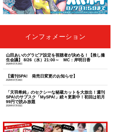
インフォメーション
山田あいのグラビア設定を視聴者が決める！【推し撮
生会議】 8/26（水）21:00～ MC：岸明日香
2026年07月29日
【週刊SPA! 発売日変更のお知らせ】
2026年07月28日
「天羽希純」のセクシーな秘蔵カットを大放出！週刊
SPA!のサブスク「MySPA!」続々更新中！初回は初月
99円で読み放題
2026年07月03日