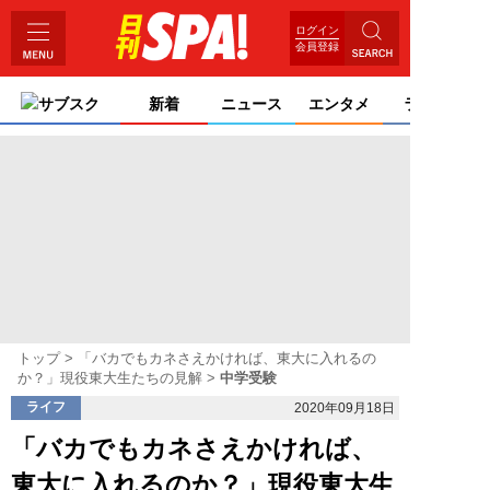
ログイン
会員登録
サブスク
新着
ニュース
エンタメ
ライフ
トップ
「バカでもカネさえかければ、東大に入れるの
か？」現役東大生たちの見解
中学受験
ライフ
2020年09月18日
「バカでもカネさえかければ、
東大に入れるのか？」現役東大生