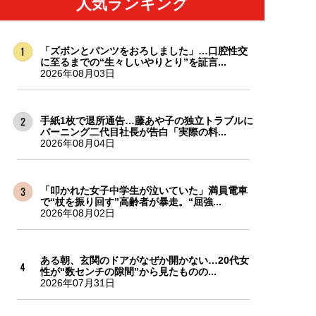
人気ランキング
「ズボンとパンツをおろしました」…口腔性交
に至るまでの“生々しいやりとり”を証言...
2026年08月03日
手紙1枚で退所通告…藤あや子の独立トラブルに
バーニング二代目社長が告白「実際の料...
2026年08月04日
「叩かれた女子中学生が泣いていた」満員電車
で“杖を振り回す”高齢者が暴走。“屈強...
2026年08月02日
ある朝、玄関のドアがなぜか開かない…20代女
性が“数センチの隙間”から見たものの...
2026年07月31日