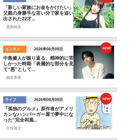
「新しい家族にお金をかけたい」
父親の身勝手な言い分で家を追い
出された22才...
黒島暁生
NEW!
エンタメ
2026年08月09日
中島健人が振り返る、精神的に苦
しかった時期「表層的な部分を見
て“悪”として...
細谷美香
NEW!
ライフ
2026年08月09日
『孤独のグルメ』原作者がアメリ
カンなハンバーガー屋で夢中にな
った“完全和風...
久住昌之