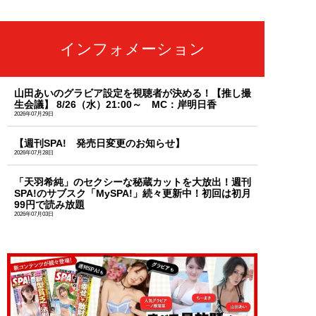
インフォメーション
山田あいのグラビア設定を視聴者が決める！【推し撮
生会議】 8/26（水）21:00～ MC：岸明日香
2026年07月29日
【週刊SPA! 発売日変更のお知らせ】
2026年07月28日
「天羽希純」のセクシーな秘蔵カットを大放出！週刊
SPA!のサブスク「MySPA!」続々更新中！初回は初月
99円で読み放題
2026年07月03日