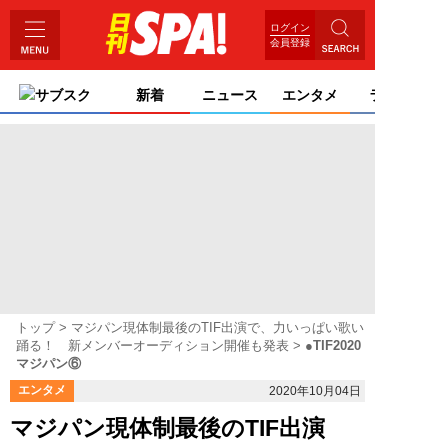
ログイン
会員登録
サブスク
新着
ニュース
エンタメ
ライフ
トップ
マジパン現体制最後のTIF出演で、力いっぱい歌い
踊る！ 新メンバーオーディション開催も発表
●TIF2020
マジパン⑥
エンタメ
2020年10月04日
マジパン現体制最後のTIF出演