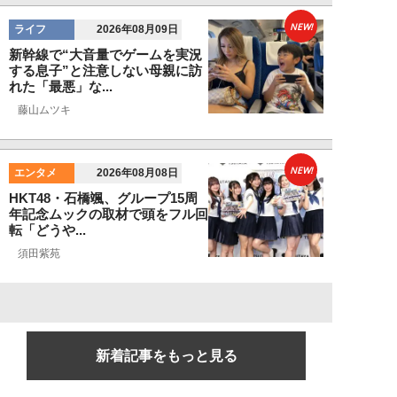
NEW!
ライフ
2026年08月09日
新幹線で“大音量でゲームを実況
する息子”と注意しない母親に訪
れた「最悪」な...
藤山ムツキ
NEW!
エンタメ
2026年08月08日
HKT48・石橋颯、グループ15周
年記念ムックの取材で頭をフル回
転「どうや...
須田紫苑
新着記事をもっと見る