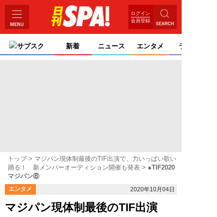
ログイン
会員登録
サブスク
新着
ニュース
エンタメ
ライフ
トップ
マジパン現体制最後のTIF出演で、力いっぱい歌い
踊る！ 新メンバーオーディション開催も発表
●TIF2020
マジパン⑧
エンタメ
2020年10月04日
マジパン現体制最後のTIF出演