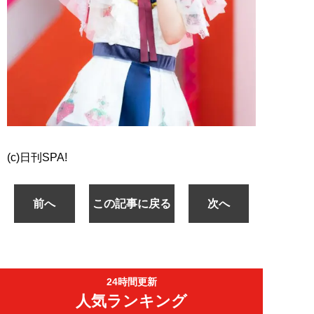
(c)日刊SPA!
前へ
この記事に戻る
次へ
24時間更新
人気ランキング