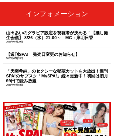
インフォメーション
山田あいのグラビア設定を視聴者が決める！【推し撮
生会議】 8/26（水）21:00～ MC：岸明日香
2026年07月29日
【週刊SPA! 発売日変更のお知らせ】
2026年07月28日
「天羽希純」のセクシーな秘蔵カットを大放出！週刊
SPA!のサブスク「MySPA!」続々更新中！初回は初月
99円で読み放題
2026年07月03日