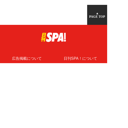
▲
PAGE TOP
広告掲載について
日刊SPA！について
ニュース提供先
PR記事一覧
ライター・執筆者募集
プライバシーポリシー
Cookie使用について
著作権について
運営会社
記事使用について
お問い合わせ
よくある質問