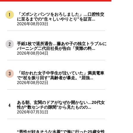
「ズボンとパンツをおろしました」…口腔性交
に至るまでの“生々しいやりとり”を証言...
2026年08月03日
手紙1枚で退所通告…藤あや子の独立トラブルに
バーニング二代目社長が告白「実際の料...
2026年08月04日
「叩かれた女子中学生が泣いていた」満員電車
で“杖を振り回す”高齢者が暴走。“屈強...
2026年08月02日
ある朝、玄関のドアがなぜか開かない…20代女
性が“数センチの隙間”から見たものの...
2026年07月31日
“男性が好きそうな水着”で海に行った25歳女性