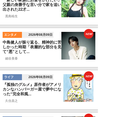
父親の身勝手な言い分で家を追い
出された22才...
黒島暁生
NEW!
エンタメ
2026年08月09日
中島健人が振り返る、精神的に苦
しかった時期「表層的な部分を見
て“悪”として...
細谷美香
NEW!
ライフ
2026年08月09日
『孤独のグルメ』原作者がアメリ
カンなハンバーガー屋で夢中にな
った“完全和風...
久住昌之