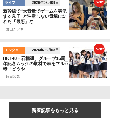
NEW!
ライフ
2026年08月09日
新幹線で“大音量でゲームを実況
する息子”と注意しない母親に訪
れた「最悪」な...
藤山ムツキ
NEW!
エンタメ
2026年08月08日
HKT48・石橋颯、グループ15周
年記念ムックの取材で頭をフル回
転「どうや...
須田紫苑
新着記事をもっと見る