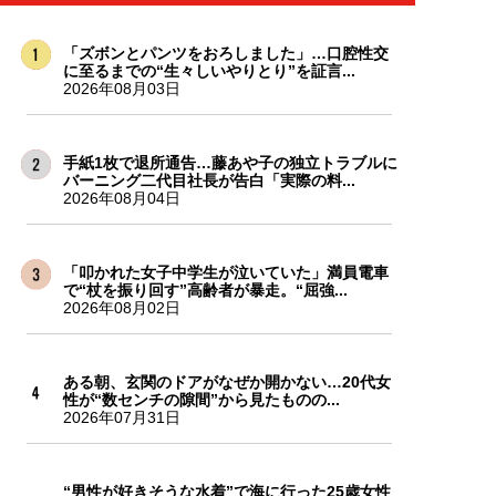
「ズボンとパンツをおろしました」…口腔性交
に至るまでの“生々しいやりとり”を証言...
2026年08月03日
手紙1枚で退所通告…藤あや子の独立トラブルに
バーニング二代目社長が告白「実際の料...
2026年08月04日
「叩かれた女子中学生が泣いていた」満員電車
で“杖を振り回す”高齢者が暴走。“屈強...
2026年08月02日
ある朝、玄関のドアがなぜか開かない…20代女
性が“数センチの隙間”から見たものの...
2026年07月31日
“男性が好きそうな水着”で海に行った25歳女性