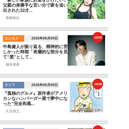
父親の身勝手な言い分で家を追い
出された22才...
黒島暁生
NEW!
エンタメ
2026年08月09日
中島健人が振り返る、精神的に苦
しかった時期「表層的な部分を見
て“悪”として...
細谷美香
NEW!
ライフ
2026年08月09日
『孤独のグルメ』原作者がアメリ
カンなハンバーガー屋で夢中にな
った“完全和風...
久住昌之