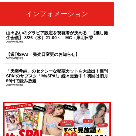
インフォメーション
山田あいのグラビア設定を視聴者が決める！【推し撮
生会議】 8/26（水）21:00～ MC：岸明日香
2026年07月29日
【週刊SPA! 発売日変更のお知らせ】
2026年07月28日
「天羽希純」のセクシーな秘蔵カットを大放出！週刊
SPA!のサブスク「MySPA!」続々更新中！初回は初月
99円で読み放題
2026年07月03日