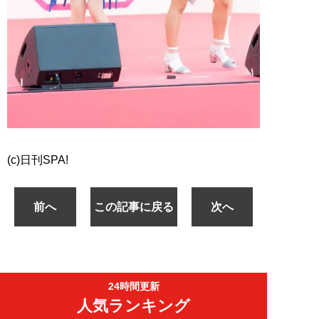
(c)日刊SPA!
前へ
この記事に戻る
次へ
24時間更新
人気ランキング