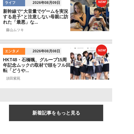
NEW!
ライフ
2026年08月09日
新幹線で“大音量でゲームを実況
する息子”と注意しない母親に訪
れた「最悪」な...
藤山ムツキ
NEW!
エンタメ
2026年08月08日
HKT48・石橋颯、グループ15周
年記念ムックの取材で頭をフル回
転「どうや...
須田紫苑
新着記事をもっと見る