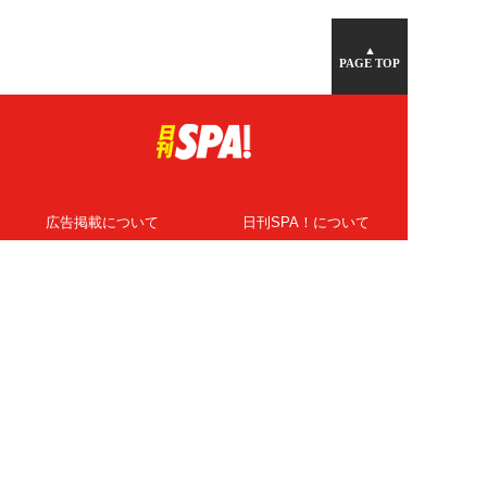
▲
PAGE TOP
広告掲載について
日刊SPA！について
ニュース提供先
PR記事一覧
ライター・執筆者募集
プライバシーポリシー
Cookie使用について
著作権について
運営会社
記事使用について
お問い合わせ
よくある質問