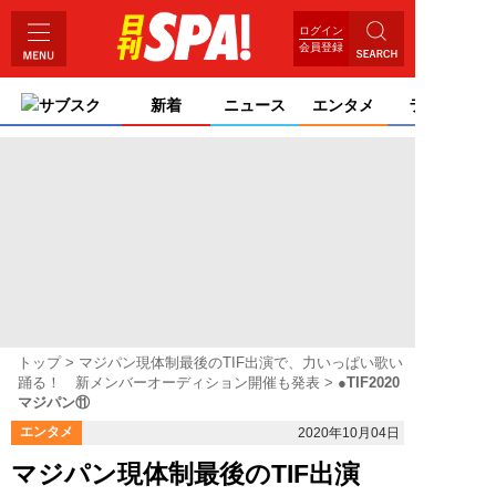
ログイン
会員登録
サブスク
新着
ニュース
エンタメ
ライフ
トップ
マジパン現体制最後のTIF出演で、力いっぱい歌い
踊る！ 新メンバーオーディション開催も発表
●TIF2020
マジパン⑪
エンタメ
2020年10月04日
マジパン現体制最後のTIF出演