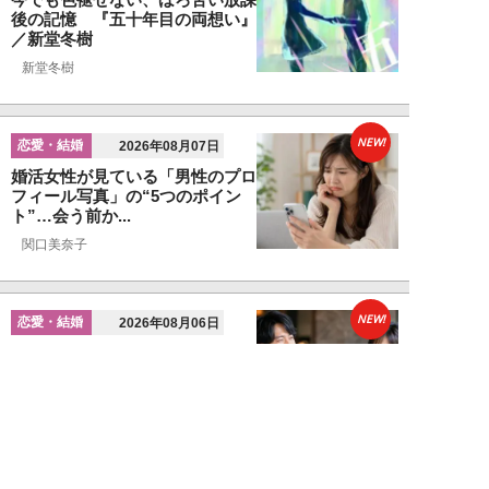
後の記憶 『五十年目の両想い』
／新堂冬樹
新堂冬樹
NEW!
恋愛・結婚
2026年08月07日
婚活女性が見ている「男性のプロ
フィール写真」の“5つのポイン
ト”…会う前か...
関口美奈子
NEW!
恋愛・結婚
2026年08月06日
年収2000万円でも苦戦…婚活で
「デキる男」が女性に敬遠され
る“意外な理由...
山本早織