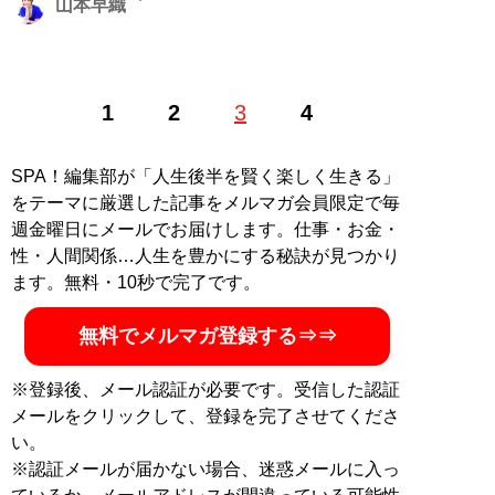
山本早織
1985年、東京生まれ。アイドル、銀座のホステスなどを
1
2
3
4
経て、現在は恋愛コンサルタントとして結婚したい男女
に向けて情報や出会いの場を提供する。「
最短成婚成功
の秘訣マガジン
」をLINEで配信中。公式ホームページ
SPA！編集部が「人生後半を賢く楽しく生きる」
「
結婚につながる恋のコンサルタント 山本早織
」（Xア
をテーマに厳選した記事をメルマガ会員限定で毎
カウント:
@yamamotosaori_
）
週金曜日にメールでお届けします。仕事・お金・
性・人間関係…人生を豊かにする秘訣が見つかり
記事一覧へ
ます。無料・10秒で完了です。
無料でメルマガ登録する⇒⇒
※登録後、メール認証が必要です。受信した認証
メールをクリックして、登録を完了させてくださ
い。
※認証メールが届かない場合、迷惑メールに入っ