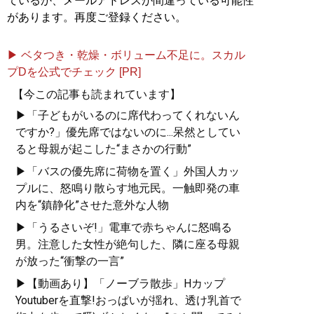
ているか、メールアドレスが間違っている可能性
があります。再度ご登録ください。
▶ ベタつき・乾燥・ボリューム不足に。スカル
プDを公式でチェック [PR]
【今この記事も読まれています】
▶「子どもがいるのに席代わってくれないん
ですか?」優先席ではないのに...呆然としてい
ると母親が起こした“まさかの行動”
▶「バスの優先席に荷物を置く」外国人カッ
プルに、怒鳴り散らす地元民。一触即発の車
内を“鎮静化”させた意外な人物
▶「うるさいぞ!」電車で赤ちゃんに怒鳴る
男。注意した女性が絶句した、隣に座る母親
が放った“衝撃の一言”
▶【動画あり】「ノーブラ散歩」Hカップ
Youtuberを直撃!おっぱいが揺れ、透け乳首で