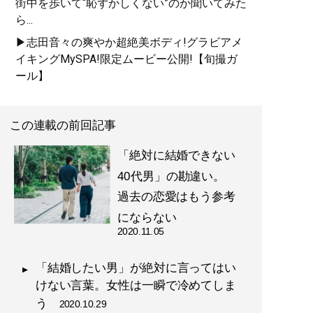
街中を歩いて“恥ずかしくない”のか聞いてみた
ら...
▶志田音々の爽やか超絶美ボディ!グラビアメ
イキングMySPA!限定ムービー公開!【旬撮ガ
ール】
この連載の前回記事
「絶対に結婚できない
40代男」の勘違い。
過去の恋愛はもう参考
にならない
2020.11.05
「結婚したい男」が絶対に言ってはい
けない言葉。女性は一瞬で冷めてしま
う
2020.10.29