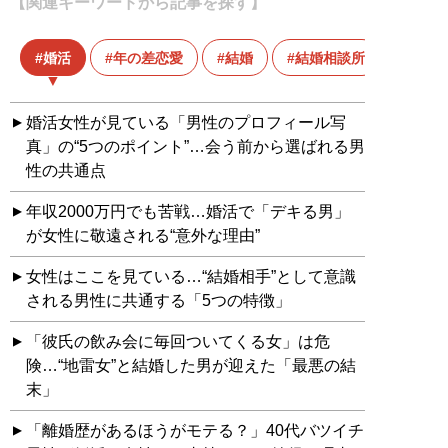
【関連キーワードから記事を探す】
婚活
年の差恋愛
結婚
結婚相談所
婚活女性が見ている「男性のプロフィール写
真」の“5つのポイント”…会う前から選ばれる男
性の共通点
年収2000万円でも苦戦…婚活で「デキる男」
が女性に敬遠される“意外な理由”
女性はここを見ている…“結婚相手”として意識
される男性に共通する「5つの特徴」
「彼氏の飲み会に毎回ついてくる女」は危
険…“地雷女”と結婚した男が迎えた「最悪の結
末」
「離婚歴があるほうがモテる？」40代バツイチ