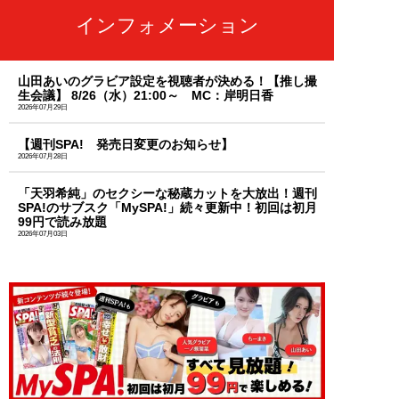
インフォメーション
山田あいのグラビア設定を視聴者が決める！【推し撮
生会議】 8/26（水）21:00～ MC：岸明日香
2026年07月29日
【週刊SPA! 発売日変更のお知らせ】
2026年07月28日
「天羽希純」のセクシーな秘蔵カットを大放出！週刊
SPA!のサブスク「MySPA!」続々更新中！初回は初月
99円で読み放題
2026年07月03日