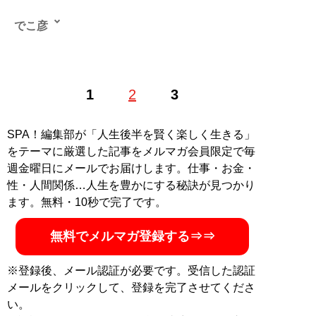
でこ彦
'87年生まれ。会社員。Webメディア『
telling,(テリン
1
2
3
グ)
』で「グラデセダイ」を連載中。好きな食べ物はいち
じくと麻婆豆腐
SPA！編集部が「人生後半を賢く楽しく生きる」
記事一覧へ
をテーマに厳選した記事をメルマガ会員限定で毎
週金曜日にメールでお届けします。仕事・お金・
性・人間関係…人生を豊かにする秘訣が見つかり
ます。無料・10秒で完了です。
無料でメルマガ登録する⇒⇒
※登録後、メール認証が必要です。受信した認証
メールをクリックして、登録を完了させてくださ
い。