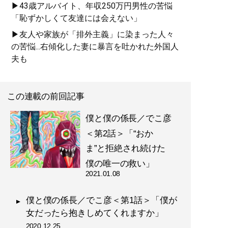
▶43歳アルバイト、年収250万円男性の苦悩
「恥ずかしくて友達には会えない」
▶友人や家族が「排外主義」に染まった人々
の苦悩...右傾化した妻に暴言を吐かれた外国人
夫も
この連載の前回記事
僕と僕の係長／でこ彦
＜第2話＞「“おか
ま”と拒絶され続けた
僕の唯一の救い」
2021.01.08
僕と僕の係長／でこ彦＜第1話＞「僕が
女だったら抱きしめてくれますか」
2020.12.25