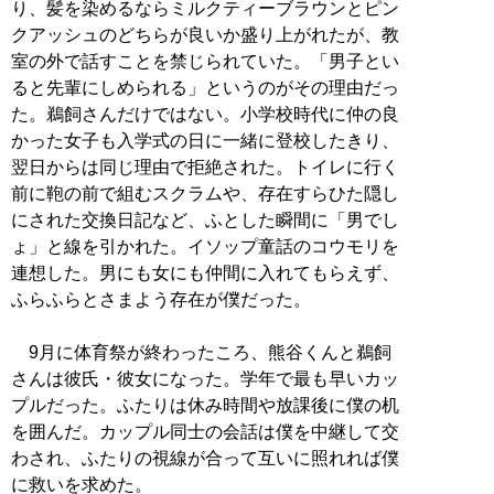
り、髪を染めるならミルクティーブラウンとピン
クアッシュのどちらが良いか盛り上がれたが、教
室の外で話すことを禁じられていた。「男子とい
ると先輩にしめられる」というのがその理由だっ
た。鵜飼さんだけではない。小学校時代に仲の良
かった女子も入学式の日に一緒に登校したきり、
翌日からは同じ理由で拒絶された。トイレに行く
前に鞄の前で組むスクラムや、存在すらひた隠し
にされた交換日記など、ふとした瞬間に「男でし
ょ」と線を引かれた。イソップ童話のコウモリを
連想した。男にも女にも仲間に入れてもらえず、
ふらふらとさまよう存在が僕だった。
9月に体育祭が終わったころ、熊谷くんと鵜飼
さんは彼氏・彼女になった。学年で最も早いカッ
プルだった。ふたりは休み時間や放課後に僕の机
を囲んだ。カップル同士の会話は僕を中継して交
わされ、ふたりの視線が合って互いに照れれば僕
に救いを求めた。