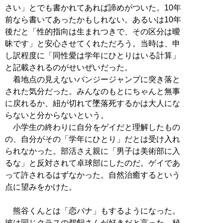
さい」とでも書かれてあれば諦めがついた。10年
前なら書いてあったかもしれない。あるいは10年
後だと「性的指向は生まれつきで、その区分は曖
昧です」と安心させてくれただろう。当時は、申
し訳程度に「同性愛は学年にひとりはいる計算」
と記載されるのがせいぜいだった。
着地点の見えないバンジージャンプに突き落と
された気分だった。みんなのもとにちゃんと無事
に戻れるか、紐が切れて墜落死するかは大人にな
らないと分からないという。
小学生の終わりに自分をゲイだと理解したもの
の、自分がその「学年にひとり」だとは受け入れ
られなかった。部活さえ親に「男子は美術部に入
るな」と反対されて卓球部にしたのだ。ゲイであ
って許されるはずなかった。自然治癒するという
点に望みをかけた。
熊谷くんとは「恋バナ」もするようになった。
彼は同じクラスの鵜飼さんが好きだと言った。秘