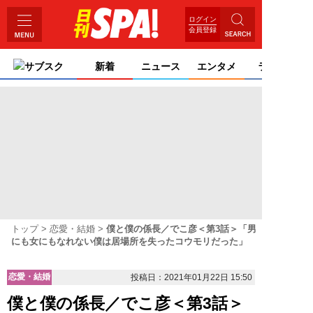
ログイン
会員登録
サブスク
新着
ニュース
エンタメ
ライフ
トップ
恋愛・結婚
僕と僕の係長／でこ彦＜第3話＞「男
にも女にもなれない僕は居場所を失ったコウモリだった」
恋愛・結婚
投稿日：2021年01月22日 15:50
僕と僕の係長／でこ彦＜第3話＞