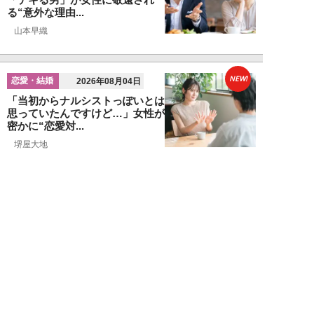
る“意外な理由...
山本早織
NEW!
恋愛・結婚
2026年08月04日
「当初からナルシストっぽいとは
思っていたんですけど…」女性が
密かに“恋愛対...
堺屋大地
NEW!
恋愛・結婚
2026年08月02日
「ダサい中年男性」に共通す
る“時代遅れのファッション”と
は。100万円の「...
堺屋大地
NEW!
恋愛・結婚
2026年08月01日