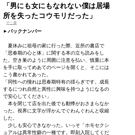
「男にも女にもなれない僕は居場
所を失ったコウモリだった」
でこ彦
バックナンバー
夏休みに祖母の家に行った際、近所の書店で
「思春期の心と体」に関する本の立ち読みをし
た。空き巣のように周囲に注意を払い、慎重に本
を手に取ってめあてのページを開くと、そこには
こう書かれてあった。
「同性への憧れは思春期特有の揺らぎです。成長
するにつれ自然と異性に興味を持つようになるの
で安心してください」
本を閉じて店を出た後でも動悸がおさまらなか
った。視界に文字が浮かんでぐわんぐわんと収縮
した。
少しも安心できなかった。いっそ「ホモセクシ
ュアルは異常性癖の一種です。即刻入院してくだ