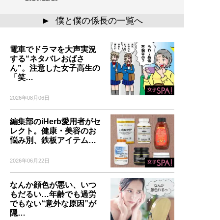
僕と僕の係長の一覧へ
▲
電車でドラマを大声実況
する“ネタバレおばさ
ん”。注意した女子高生の
「笑…
2026年08月06日
編集部のiHerb愛用者がセ
レクト。健康・美容のお
悩み別、鉄板アイテム…
2026年06月22日
なんか顔色が悪い、いつ
もだるい…年齢でも過労
でもない“意外な原因”が
隠…