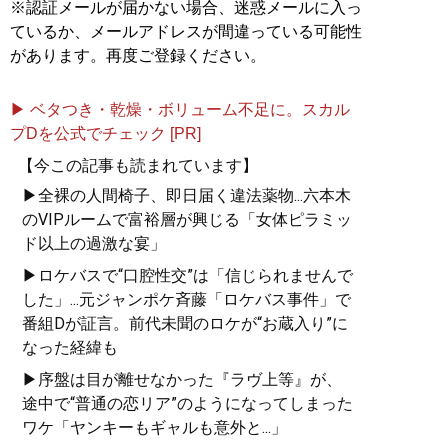
※認証メールが届かない場合、迷惑メールに入っ
ているか、メールアドレスが間違っている可能性
があります。再度ご登録ください。
▶ ベタつき・乾燥・ボリューム不足に。スカル
プDを公式でチェック [PR]
【今この記事も読まれています】
▶全裸の人間椅子、即日届く違法薬物...六本木
のVIPルームで富裕層が興じる「女体ピラミッ
ド以上の過激な宴」
▶ロケバスで“口腔性交”は「信じられませんで
した」...元ジャンポケ斉藤「ロケバス事件」で
番組Dが証言。前代未聞のロケが“お蔵入り”に
なった経緯も
▶序盤は目が離せなかった『ラヴ上等』が、
途中で“普通の恋リア”のようになってしまった
ワケ「ヤンキーもギャルも意外と...」