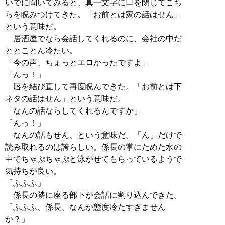
いでに聞いてみると、真一文字に口を閉じてこち
らを睨みつけてきた。「お前とは家の話はせん」
という意味だ。
居酒屋でなら会話してくれるのに、会社の中だ
ととことん冷たい。
「今の声、ちょっとエロかったですよ」
「んっ！」
唇を結び直して再度睨んできた。「お前とは下
ネタの話はせん」という意味だ。
「なんの話ならしてくれるんですか」
「んっ！」
なんの話もせん、という意味だ。「ん」だけで
読み取れるのは誇らしい。係長の掌にためた水の
中でちゃぷちゃぷと泳がせてもらっているようで
気持ちが良い。
「ふふふ」
係長の隣に座る部下が会話に割り込んできた。
「ふふふ、係長、なんか態度冷たすぎません
か？」