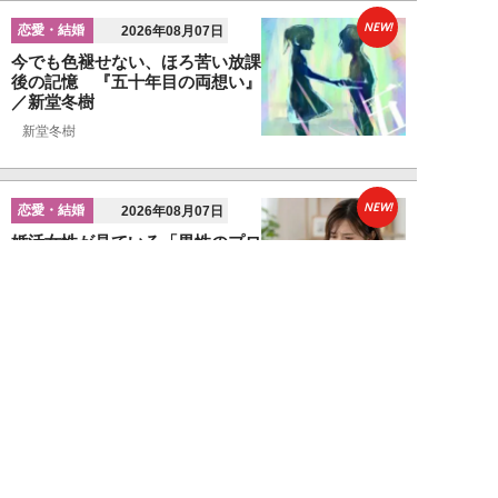
NEW!
恋愛・結婚
2026年08月07日
今でも色褪せない、ほろ苦い放課
後の記憶 『五十年目の両想い』
／新堂冬樹
新堂冬樹
NEW!
恋愛・結婚
2026年08月07日
婚活女性が見ている「男性のプロ
フィール写真」の“5つのポイン
ト”…会う前か...
関口美奈子
NEW!
恋愛・結婚
2026年08月06日
年収2000万円でも苦戦…婚活で
「デキる男」が女性に敬遠され
る“意外な理由...
山本早織