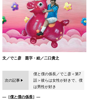
文／でこ彦 題字・絵／二口貴之
僕と僕の係長／でこ彦＜第7
次の記事
話＞彼らは女性が好きで、僕
は男性が好き
―［
僕と僕の係長
］―