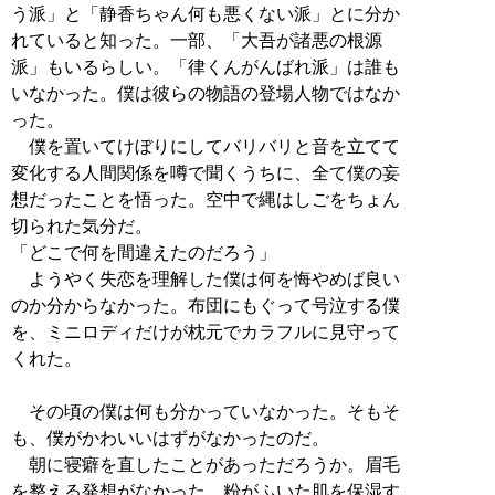
う派」と「静香ちゃん何も悪くない派」とに分か
れていると知った。一部、「大吾が諸悪の根源
派」もいるらしい。「律くんがんばれ派」は誰も
いなかった。僕は彼らの物語の登場人物ではなか
った。
僕を置いてけぼりにしてバリバリと音を立てて
変化する人間関係を噂で聞くうちに、全て僕の妄
想だったことを悟った。空中で縄はしごをちょん
切られた気分だ。
「どこで何を間違えたのだろう」
ようやく失恋を理解した僕は何を悔やめば良い
のか分からなかった。布団にもぐって号泣する僕
を、ミニロディだけが枕元でカラフルに見守って
くれた。
その頃の僕は何も分かっていなかった。そもそ
も、僕がかわいいはずがなかったのだ。
朝に寝癖を直したことがあっただろうか。眉毛
を整える発想がなかった。粉がふいた肌を保湿す