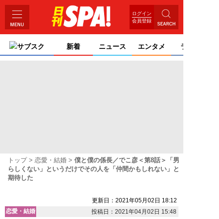
ログイン
会員登録
サブスク
新着
ニュース
エンタメ
ライフ
トップ
恋愛・結婚
僕と僕の係長／でこ彦＜第8話＞「男
らしくない」というだけでその人を「仲間かもしれない」と
期待した
更新日：2021年05月02日 18:12
恋愛・結婚
投稿日：2021年04月02日 15:48