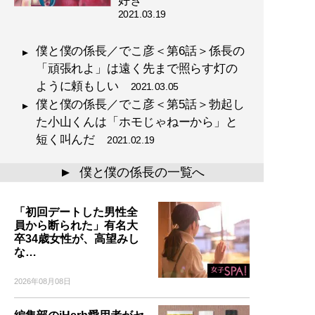
2021.03.19
僕と僕の係長／でこ彦＜第6話＞係長の
「頑張れよ」は遠く先まで照らす灯の
ように頼もしい
2021.03.05
僕と僕の係長／でこ彦＜第5話＞勃起し
た小山くんは「ホモじゃねーから」と
短く叫んだ
2021.02.19
僕と僕の係長の一覧へ
▲
「初回デートした男性全
員から断られた」有名大
卒34歳女性が、高望みし
な…
2026年08月08日