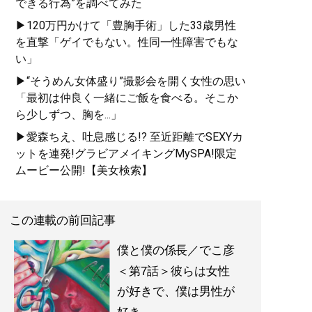
できる行為”を調べてみた
▶120万円かけて「豊胸手術」した33歳男性
を直撃「ゲイでもない。性同一性障害でもな
い」
▶“そうめん女体盛り”撮影会を開く女性の思い
「最初は仲良く一緒にご飯を食べる。そこか
ら少しずつ、胸を...」
▶愛森ちえ、吐息感じる!? 至近距離でSEXYカ
ットを連発!グラビアメイキングMySPA!限定
ムービー公開!【美女検索】
この連載の前回記事
僕と僕の係長／でこ彦
＜第7話＞彼らは女性
が好きで、僕は男性が
好き