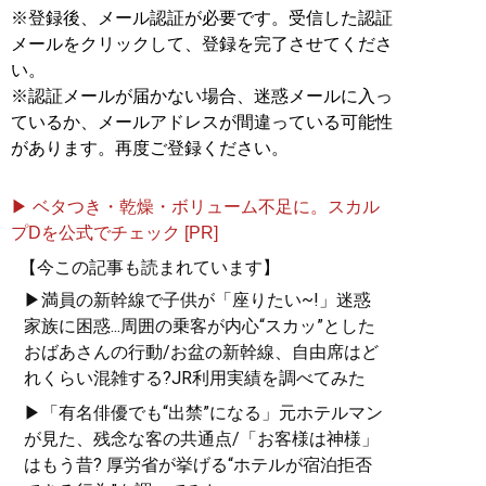
※登録後、メール認証が必要です。受信した認証
メールをクリックして、登録を完了させてくださ
い。
※認証メールが届かない場合、迷惑メールに入っ
ているか、メールアドレスが間違っている可能性
があります。再度ご登録ください。
▶ ベタつき・乾燥・ボリューム不足に。スカル
プDを公式でチェック [PR]
【今この記事も読まれています】
▶満員の新幹線で子供が「座りたい~!」迷惑
家族に困惑...周囲の乗客が内心“スカッ”とした
おばあさんの行動/お盆の新幹線、自由席はど
れくらい混雑する?JR利用実績を調べてみた
▶「有名俳優でも“出禁”になる」元ホテルマン
が見た、残念な客の共通点/「お客様は神様」
はもう昔? 厚労省が挙げる“ホテルが宿泊拒否