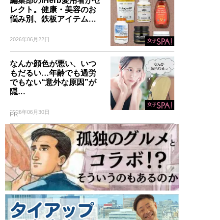
編集部のiHerb愛用者がセ
レクト。健康・美容のお
悩み別、鉄板アイテム…
2026年06月22日
なんか顔色が悪い、いつ
もだるい…年齢でも過労
でもない“意外な原因”が
隠…
2026年06月30日
PR