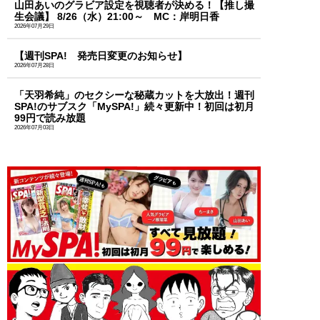
山田あいのグラビア設定を視聴者が決める！【推し撮
生会議】 8/26（水）21:00～ MC：岸明日香
2026年07月29日
【週刊SPA! 発売日変更のお知らせ】
2026年07月28日
「天羽希純」のセクシーな秘蔵カットを大放出！週刊
SPA!のサブスク「MySPA!」続々更新中！初回は初月
99円で読み放題
2026年07月03日