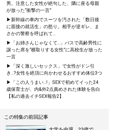
男。注意した女性が絶句した、隣に座る母親
が放った“衝撃の一言”
▶新幹線の車内でスーツを汚された「数日後
に面接の就活生」の怒り。相手が逆ギレ、ま
さかの警察を呼ばれて...
▶「お姉さんじゃなくて...」バスで高齢男性に
譲った席を“横取りする女性”に高校生が放った
一言
▶「深く激しいセックス」で女性がドン引
き...?女性を絶頂に向かわせるおすすめ体位3つ
▶「この人うまい...!」SEXで初めてイった24
歳保育士が、内&外2点責めされた体験を告白
【私の過去イチSEX報告2】
この特集の前回記事
大学を中退、23歳で