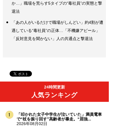
か…」職場を荒らす5タイプの“毒社員”の実態と撃
退法
「あの人がいるだけで職場がしんどい」約4割が遭
遇している“毒社員”の正体…「不機嫌アピール」
「反対意見を聞かない」人の共通点と撃退法
24時間更新
人気ランキング
「叩かれた女子中学生が泣いていた」満員電車
で“杖を振り回す”高齢者が暴走。“屈強...
2026年08月02日