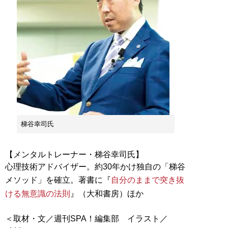
梯谷幸司氏
【メンタルトレーナー・梯谷幸司氏】
心理技術アドバイザー。約30年かけ独自の「梯谷
メソッド」を確立。著書に『
自分のままで突き抜
ける無意識の法則
』（大和書房）ほか
＜取材・文／週刊SPA！編集部 イラスト／