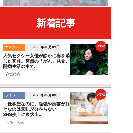
新着記事
NEW!
エンタメ
2026年08月09日
人気セクシー女優が静かに姿を消
した真相。突然の「がん」発覚、
闘病生活の中で...
髙坂雄貴
NEW!
ライフ
2026年08月09日
「低学歴なのに、勉強や読書が好
きなのは意味が分からない」
SNS炎上に東大出...
布施川天馬