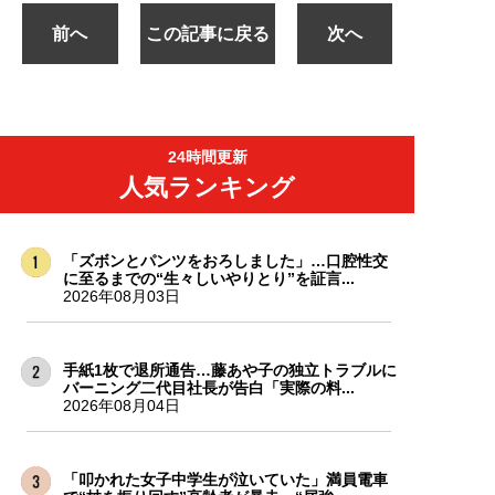
前へ
この記事に戻る
次へ
24時間更新
人気ランキング
「ズボンとパンツをおろしました」…口腔性交
に至るまでの“生々しいやりとり”を証言...
2026年08月03日
手紙1枚で退所通告…藤あや子の独立トラブルに
バーニング二代目社長が告白「実際の料...
2026年08月04日
「叩かれた女子中学生が泣いていた」満員電車