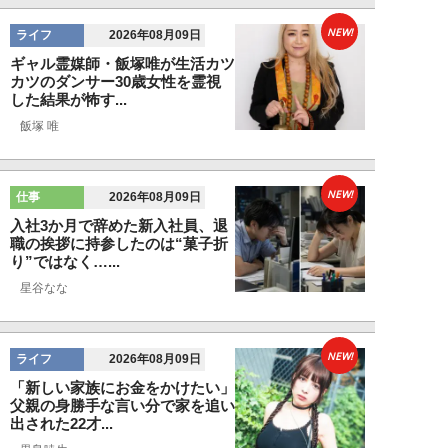
NEW!
ライフ
2026年08月09日
ギャル霊媒師・飯塚唯が生活カツ
カツのダンサー30歳女性を霊視
した結果が怖す...
飯塚 唯
NEW!
仕事
2026年08月09日
入社3か月で辞めた新入社員、退
職の挨拶に持参したのは“菓子折
り”ではなく…...
星谷なな
NEW!
ライフ
2026年08月09日
「新しい家族にお金をかけたい」
父親の身勝手な言い分で家を追い
出された22才...