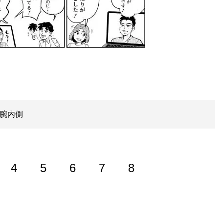
前腕内側
4
5
6
7
8