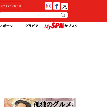
ログイン
会員登録
スポーツ
グラビア
サブスク