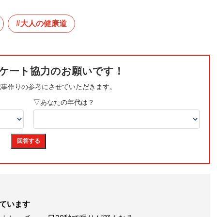
大人の健康道
ています