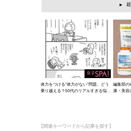
超
▲
体力をつける“体力がない”問題、どう
編集部のi
乗り越える？50代のリアルすぎる悩…
康・美容
【関連キーワードから記事を探す】