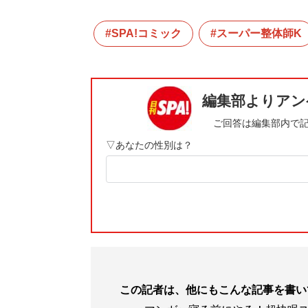
SPA!コミック
スーパー整体師K
この記者は、他にもこんな記事を書い