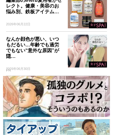
編集部のiHerb愛用者がセ
レクト。健康・美容のお
悩み別、鉄板アイテム…
2026年06月22日
なんか顔色が悪い、いつ
もだるい…年齢でも過労
でもない“意外な原因”が
隠…
2026年06月30日
PR