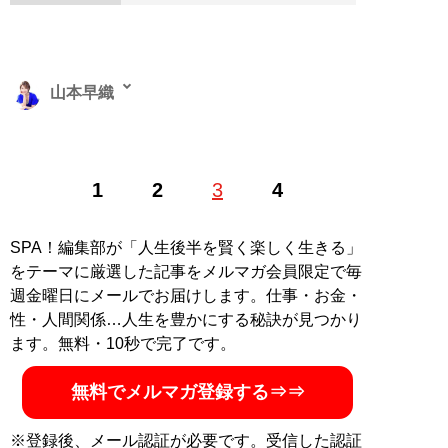
山本早織
1985年、東京生まれ。アイドル、銀座のホステスなどを
1
2
3
4
経て、現在は恋愛コンサルタントとして結婚したい男女
に向けて情報や出会いの場を提供する。「
最短成婚成功
の秘訣マガジン
」をLINEで配信中。公式ホームページ
SPA！編集部が「人生後半を賢く楽しく生きる」
「
結婚につながる恋のコンサルタント 山本早織
」（Xア
をテーマに厳選した記事をメルマガ会員限定で毎
カウント:
@yamamotosaori_
）
週金曜日にメールでお届けします。仕事・お金・
性・人間関係…人生を豊かにする秘訣が見つかり
記事一覧へ
ます。無料・10秒で完了です。
無料でメルマガ登録する⇒⇒
※登録後、メール認証が必要です。受信した認証