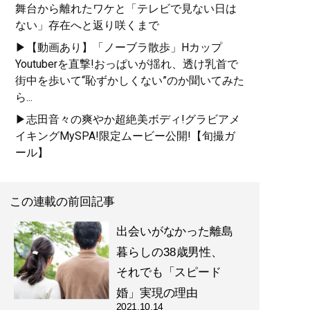
舞台から離れたワケと「テレビで見ない日は
ない」存在へと返り咲くまで
▶【動画あり】「ノーブラ散歩」Hカップ
Youtuberを直撃!おっぱいが揺れ、透け乳首で
街中を歩いて“恥ずかしくない”のか聞いてみた
ら...
▶志田音々の爽やか超絶美ボディ!グラビアメ
イキングMySPA!限定ムービー公開!【旬撮ガ
ール】
この連載の前回記事
出会いがなかった離島
暮らしの38歳男性、
それでも「スピード
婚」実現の理由
2021.10.14