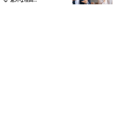
山本早織
NEW!
恋愛・結婚
2026年08月04日
「当初からナルシストっぽいとは
思っていたんですけど…」女性が
密かに“恋愛対...
堺屋大地
NEW!
恋愛・結婚
2026年08月02日
「ダサい中年男性」に共通す
る“時代遅れのファッション”と
は。100万円の「...
堺屋大地