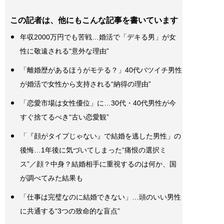
この記者は、他にもこんな記事を書いています
年収2000万円でも苦戦…婚活で「デキる男」が女
性に敬遠される“意外な理由”
「離婚歴があるほうがモテる？」40代バツイチ男性
が婚活で女性から支持される“納得の理由”
「恋愛市場は女性優位」に…30代・40代男性が今
すぐ捨てるべき“古い恋愛観”
「『顔がタイプじゃない』で結婚を逃した男性」の
後悔…1年後に気づいてしまった“痛恨の選択ミ
ス”／顔？中身？結婚相手に重視するのは何か、国
が調べてみた結果も
「仕事は完璧なのに結婚できない」…頭のいい男性
に共通する“3つの致命的な盲点”