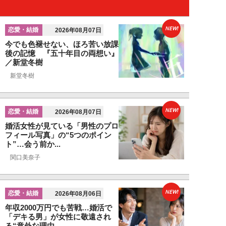
NEW!
恋愛・結婚
2026年08月07日
今でも色褪せない、ほろ苦い放課
後の記憶 『五十年目の両想い』
／新堂冬樹
新堂冬樹
NEW!
恋愛・結婚
2026年08月07日
婚活女性が見ている「男性のプロ
フィール写真」の“5つのポイン
ト”…会う前か...
関口美奈子
NEW!
恋愛・結婚
2026年08月06日
年収2000万円でも苦戦…婚活で
「デキる男」が女性に敬遠され
る“意外な理由...