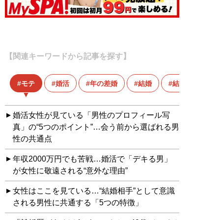
【関連キーワードから記事を探す】
モテ
婚活
年の差婚
結婚
結婚相談所
婚活女性が見ている「男性のプロフィール写
真」の“5つのポイント”…会う前から選ばれる男
性の共通点
年収2000万円でも苦戦…婚活で「デキる男」
が女性に敬遠される“意外な理由”
女性はここを見ている…“結婚相手”として意識
される男性に共通する「5つの特徴」