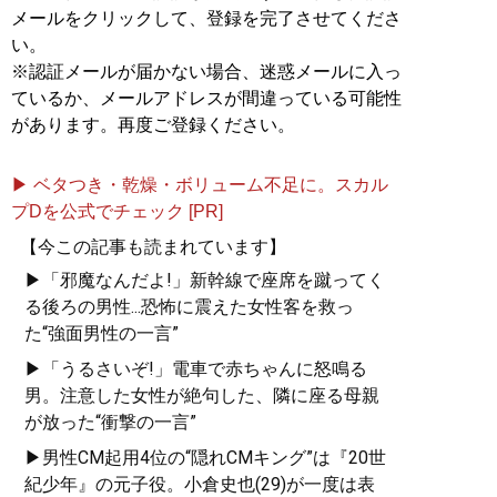
メールをクリックして、登録を完了させてくださ
い。
※認証メールが届かない場合、迷惑メールに入っ
ているか、メールアドレスが間違っている可能性
があります。再度ご登録ください。
▶ ベタつき・乾燥・ボリューム不足に。スカル
プDを公式でチェック [PR]
【今この記事も読まれています】
▶「邪魔なんだよ!」新幹線で座席を蹴ってく
る後ろの男性...恐怖に震えた女性客を救っ
た“強面男性の一言”
▶「うるさいぞ!」電車で赤ちゃんに怒鳴る
男。注意した女性が絶句した、隣に座る母親
が放った“衝撃の一言”
▶男性CM起用4位の“隠れCMキング”は『20世
紀少年』の元子役。小倉史也(29)が一度は表