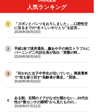
24時間更新
人気ランキング
「ズボンとパンツをおろしました」…口腔性交
に至るまでの“生々しいやりとり”を証言...
2026年08月03日
手紙1枚で退所通告…藤あや子の独立トラブルに
バーニング二代目社長が告白「実際の料...
2026年08月04日
「叩かれた女子中学生が泣いていた」満員電車
で“杖を振り回す”高齢者が暴走。“屈強...
2026年08月02日
ある朝、玄関のドアがなぜか開かない…20代女
性が“数センチの隙間”から見たものの...
2026年07月31日