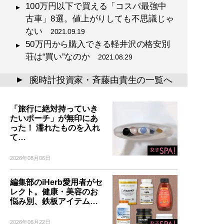
100万円以下で買える「コスパ最強中
古車」8選。値上がりしても不思議じゃ
ない
2021.09.19
50万円から購入できる軽井沢の格安別
荘は“買い”なのか
2021.08.29
腕時計投資家・斉藤由貴生の一覧へ
▲
「旅行に絶対持っていき
たいポーチ」が無印にあ
った！ 濡れたものを入れ
て…
2026年08月06日
編集部のiHerb愛用者がセ
レクト。健康・美容のお
悩み別、鉄板アイテム…
2026年06月22日