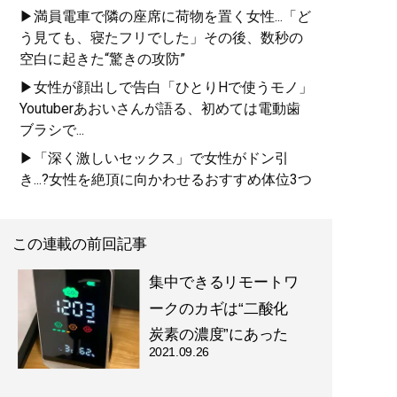
▶満員電車で隣の座席に荷物を置く女性...「ど
う見ても、寝たフリでした」その後、数秒の
空白に起きた“驚きの攻防”
▶女性が顔出しで告白「ひとりHで使うモノ」
Youtuberあおいさんが語る、初めては電動歯
ブラシで...
▶「深く激しいセックス」で女性がドン引
き...?女性を絶頂に向かわせるおすすめ体位3つ
この連載の前回記事
集中できるリモートワ
ークのカギは“二酸化
炭素の濃度”にあった
2021.09.26