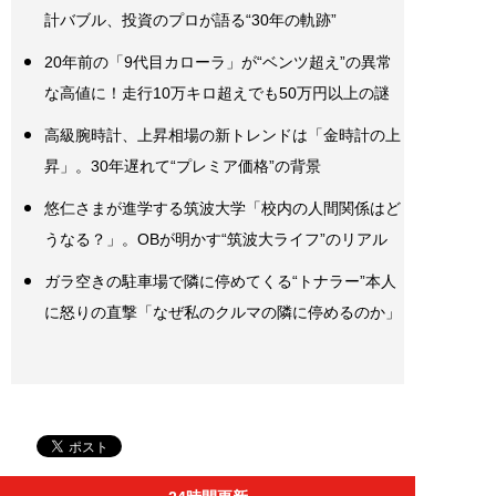
計バブル、投資のプロが語る“30年の軌跡”
20年前の「9代目カローラ」が“ベンツ超え”の異常
な高値に！走行10万キロ超えでも50万円以上の謎
高級腕時計、上昇相場の新トレンドは「金時計の上
昇」。30年遅れて“プレミア価格”の背景
悠仁さまが進学する筑波大学「校内の人間関係はど
うなる？」。OBが明かす“筑波大ライフ”のリアル
ガラ空きの駐車場で隣に停めてくる“トナラー”本人
に怒りの直撃「なぜ私のクルマの隣に停めるのか」