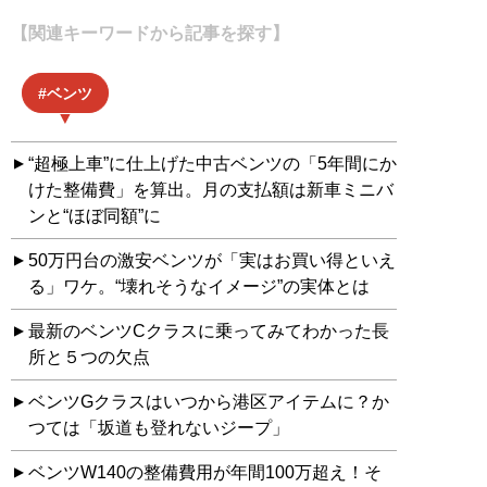
【関連キーワードから記事を探す】
ベンツ
“超極上車”に仕上げた中古ベンツの「5年間にか
けた整備費」を算出。月の支払額は新車ミニバ
ンと“ほぼ同額”に
50万円台の激安ベンツが「実はお買い得といえ
る」ワケ。“壊れそうなイメージ”の実体とは
最新のベンツCクラスに乗ってみてわかった長
所と５つの欠点
ベンツGクラスはいつから港区アイテムに？か
つては「坂道も登れないジープ」
ベンツW140の整備費用が年間100万超え！そ