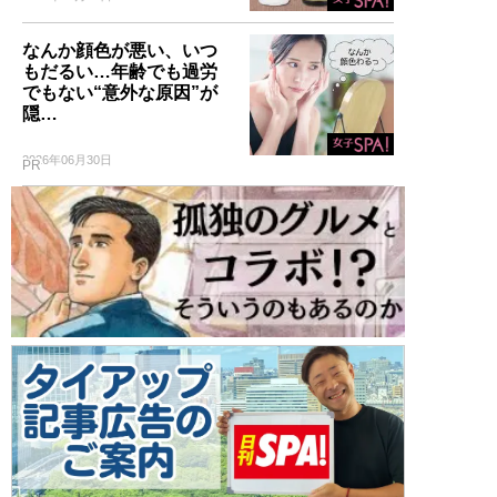
なんか顔色が悪い、いつ
もだるい…年齢でも過労
でもない“意外な原因”が
隠…
2026年06月30日
PR