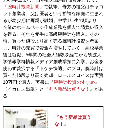
「腕時計投資新聞」
で執筆。母方の祖父はチャコ
ット創業者、父は医者という裕福な家庭に生まれ
るが幼少期に両親が離婚。中学1年生の頃より、
企業のホームページ作成業務を個人で請負い収入
を得る。それを元手に高級腕時計を購入。その
頃、買った値段より高く売る腕時計投資を考案
し、時計の売買で資金を増やしていく。高校卒業
後は就職、5年間の社会人経験を経てから筑波大
学情報学群情報メディア創成学類に入学。お金を
使わず贅沢する「ドケチ快適」のプロ。腕時計は
買った値段より高く売却、ロールスロイスは実質
10万円で購入。著書に『
腕時計投資のすすめ
』
（イカロス出版）と『
もう新品は買うな！
』があ
る
『
もう新品は買う
な！
』