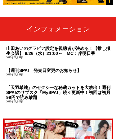
インフォメーション
山田あいのグラビア設定を視聴者が決める！【推し撮
生会議】 8/26（水）21:00～ MC：岸明日香
2026年07月29日
【週刊SPA! 発売日変更のお知らせ】
2026年07月28日
「天羽希純」のセクシーな秘蔵カットを大放出！週刊
SPA!のサブスク「MySPA!」続々更新中！初回は初月
99円で読み放題
2026年07月03日