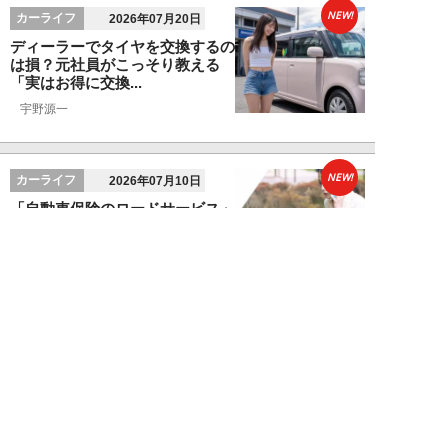
NEW!
カーライフ
2026年07月20日
ディーラーでタイヤを交換するの
は損？元社員がこっそり教える
「実はお得に交換...
宇野源一
NEW!
カーライフ
2026年07月10日
「自動車保険のロードサービス」
があればJAFは不要？元ディーラ
ーが教える、...
宇野源一
NEW!
お金
2026年06月15日
ランクル250「ディーラー査定
620万円を727万円に」化けさせ
た交渉術。...
宇野源一