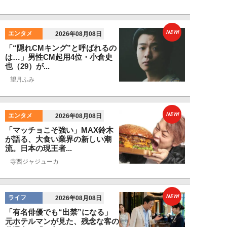
NEW!
エンタメ
2026年08月08日
「“隠れCMキング”と呼ばれるの
は…」男性CM起用4位・小倉史
也（29）が...
望月ふみ
NEW!
エンタメ
2026年08月08日
「マッチョこそ強い」MAX鈴木
が語る、大食い業界の新しい潮
流。日本の現王者...
寺西ジャジューカ
NEW!
ライフ
2026年08月08日
「有名俳優でも“出禁”になる」
元ホテルマンが見た、残念な客の