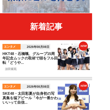
新着記事
NEW!
エンタメ
2026年08月08日
HKT48・石橋颯、グループ15周
年記念ムックの取材で頭をフル回
転「どうや...
須田紫苑
NEW!
エンタメ
2026年08月08日
SKE48・太田彩夏が自身初の写
真集を猛アピール「今が一番かわ
いいって自信...