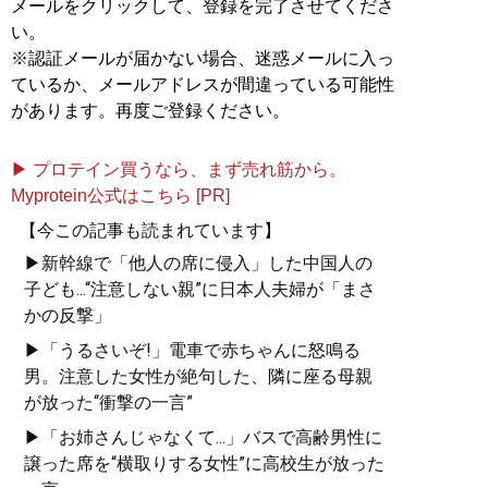
メールをクリックして、登録を完了させてくださ
い。
※認証メールが届かない場合、迷惑メールに入っ
ているか、メールアドレスが間違っている可能性
があります。再度ご登録ください。
▶ プロテイン買うなら、まず売れ筋から。
Myprotein公式はこちら [PR]
【今この記事も読まれています】
▶新幹線で「他人の席に侵入」した中国人の
子ども...“注意しない親”に日本人夫婦が「まさ
かの反撃」
▶「うるさいぞ!」電車で赤ちゃんに怒鳴る
男。注意した女性が絶句した、隣に座る母親
が放った“衝撃の一言”
▶「お姉さんじゃなくて...」バスで高齢男性に
譲った席を“横取りする女性”に高校生が放った