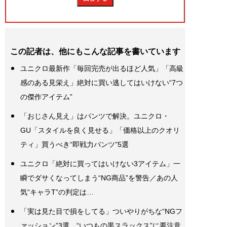
この記者は、他にもこんな記事を書いています
ユニクロ最新作「毎回完売が出るほど人気」「高級
感のある見栄え」絶対に買い逃してはいけない“7つ
の傑作アイテム”
「おじさん見え」はパンツで解決。ユニクロ・
GU「スタイルを良く見せる」「価格以上のクオリ
ティ」買うべき“即戦力パンツ”5選
ユニクロ「絶対に買ってはいけない3アイテム」一
瞬でダサくなってしまう“NG商品”を警告／あの人
気“キャラT”の判定は…
「実は見た目で損をしてる」ついやりがちな“NGフ
ァッション”3選。“いつもの黒スラックス”に要注意