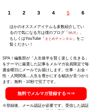
株式会社RePLAY代表取締役。ブランドやセレクトショ
1
2
3
4
5
6
ップ、古着、ウェブメディアなどアパレルに関する多彩
な事業を運営。ユーチューブ「
まとめチャンネル
」など
でオシャレ初心者にもわかりやすいファッション情報を
ほかのオススメアイテムも多数紹介してい
配信中！
るので気になる方は僕のブログ「
」、
MLR
もしくはYouTube「
」をご
まとめチャンネル
記事一覧へ
覧ください！
SPA！編集部が「人生後半を賢く楽しく生きる」
をテーマに厳選した記事をメルマガ会員限定で毎
週金曜日にメールでお届けします。仕事・お金・
性・人間関係…人生を豊かにする秘訣が見つかり
ます。無料・10秒で完了です。
無料でメルマガ登録する⇒⇒
※登録後、メール認証が必要です。受信した認証