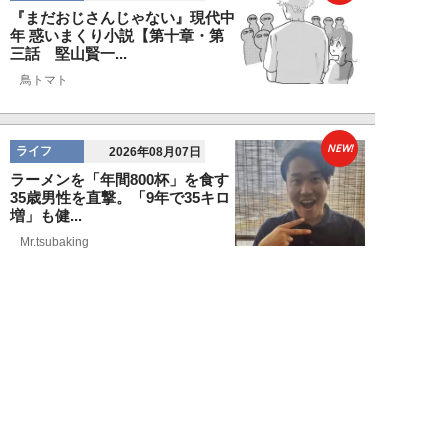
『まだおじさんじゃない』現代中
年 惑いまくり小説【第十章・第
三話 堅山賢一...
鳥トマト
NEW!
ライフ
2026年08月07日
ラーメンを「年間800杯」を食す
35歳男性を直撃。「9年で35キロ
増」も健...
Mr.tsubaking
NEW!
ライフ
2026年08月07日
「邪魔なんだよ！」新幹線で座席
を蹴ってくる後ろの男性…恐怖に
震えた女性客を...
chimi86