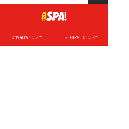
広告掲載について
日刊SPA！について
ニュース提供先
PR記事一覧
ライター・執筆者募集
プライバシーポリシー
Cookie使用について
著作権について
運営会社
記事使用について
お問い合わせ
よくある質問
扶桑社Webメディア