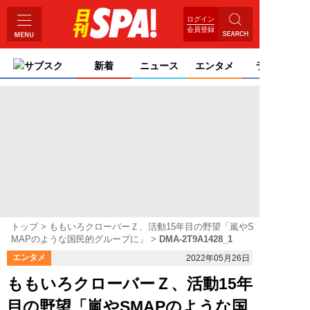
ログイン
会員登録
サブスク
新着
ニュース
エンタメ
ライフ
トップ
ももいろクローバーＺ、活動15年目の野望「嵐やS
MAPのような国民的グループに」
DMA-2T9A1428_1
エンタメ
2022年05月26日
ももいろクローバーＺ、活動15年
目の野望「嵐やSMAPのような国