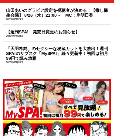
山田あいのグラビア設定を視聴者が決める！【推し撮
生会議】 8/26（水）21:00～ MC：岸明日香
2026年07月29日
【週刊SPA! 発売日変更のお知らせ】
2026年07月28日
「天羽希純」のセクシーな秘蔵カットを大放出！週刊
SPA!のサブスク「MySPA!」続々更新中！初回は初月
99円で読み放題
2026年07月03日