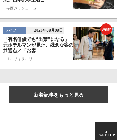
寺西ジャジューカ
NEW!
ライフ
2026年08月08日
「有名俳優でも“出禁”になる」
元ホテルマンが見た、残念な客の
共通点／「お客...
オオサキサオリ
新着記事をもっと見る
▲
PAGE TOP