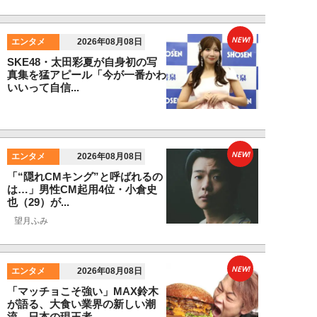
NEW!
エンタメ
2026年08月08日
SKE48・太田彩夏が自身初の写
真集を猛アピール「今が一番かわ
いいって自信...
NEW!
エンタメ
2026年08月08日
「“隠れCMキング”と呼ばれるの
は…」男性CM起用4位・小倉史
也（29）が...
望月ふみ
NEW!
エンタメ
2026年08月08日
「マッチョこそ強い」MAX鈴木
が語る、大食い業界の新しい潮
流。日本の現王者...