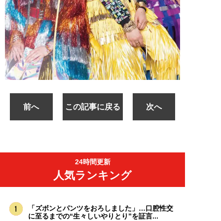
前へ
この記事に戻る
次へ
24時間更新
人気ランキング
「ズボンとパンツをおろしました」…口腔性交
に至るまでの“生々しいやりとり”を証言...