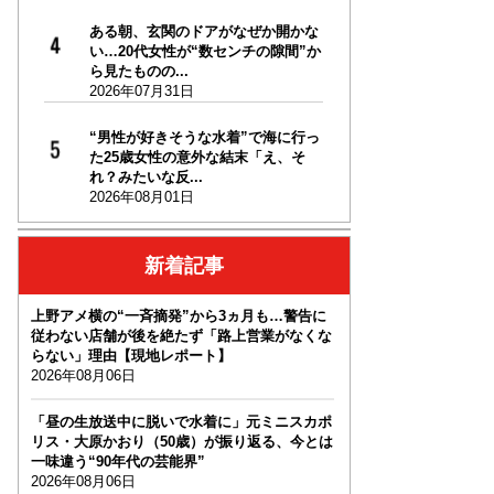
ある朝、玄関のドアがなぜか開かな
い…20代女性が“数センチの隙間”か
ら見たものの...
2026年07月31日
“男性が好きそうな水着”で海に行っ
た25歳女性の意外な結末「え、そ
れ？みたいな反...
2026年08月01日
新着記事
上野アメ横の“一斉摘発”から3ヵ月も…警告に
従わない店舗が後を絶たず「路上営業がなくな
らない」理由【現地レポート】
2026年08月06日
「昼の生放送中に脱いで水着に」元ミニスカポ
リス・大原かおり（50歳）が振り返る、今とは
一味違う“90年代の芸能界”
2026年08月06日