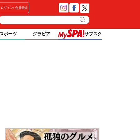
ログイン
会員登録
スポーツ
グラビア
サブスク