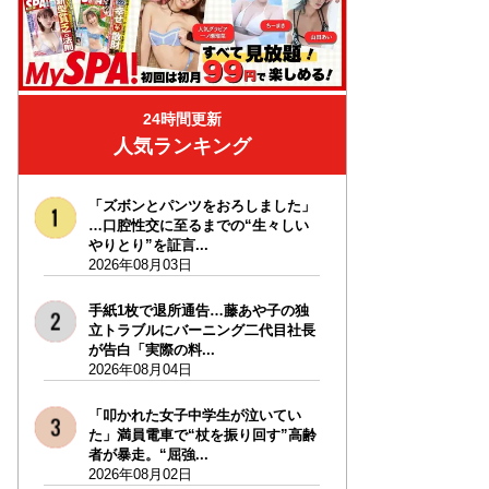
24時間更新
人気ランキング
「ズボンとパンツをおろしました」
…口腔性交に至るまでの“生々しい
やりとり”を証言...
2026年08月03日
手紙1枚で退所通告…藤あや子の独
立トラブルにバーニング二代目社長
が告白「実際の料...
2026年08月04日
「叩かれた女子中学生が泣いてい
た」満員電車で“杖を振り回す”高齢
者が暴走。“屈強...
2026年08月02日