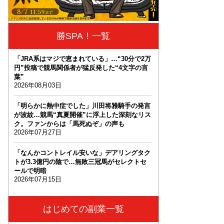
勝SPA！一覧
「JRA系はマジで恵まれている」…“30分で2万
円”投稿で競馬関係者が猛反発した“4文字の言
葉”
2026年08月03日
「明らかに熱中症でした」川田将雅騎手の発言
が波紋…競馬“真夏開催”に浮上した深刻なリス
ク。ファンからは「馬死ぬぞ」の声も
2026年07月27日
「なんかコントレイル安いな」デアリングタク
トが3.3億円の陰で…無敗三冠馬がセレクトセ
ールで明暗
2026年07月15日
はじめての副業一覧