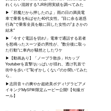
れくらい混雑する?JR利用実績を調べてみた
▶「邪魔だから押したのよ」雨の日の満員電
車で乗客を転ばせた40代女性。“目に余る迷惑
行為”で乗客全員を敵に回した女性の“まさかの
結末”
▶「今すぐ電話を切れ!」電車で通話する若者
を怒鳴ったスーツ姿の男性が、“数分後に取っ
た行動”に車内が騒然としたワケ
▶【動画あり】「ノーブラ散歩」Hカップ
Youtuberを直撃!おっぱいが揺れ、透け乳首で
街中を歩いて“恥ずかしくない”のか聞いてみた
ら...
▶志田音々の爽やか超絶美ボディ!グラビアメ
イキングMySPA!限定ムービー公開!【旬撮ガ
ール】