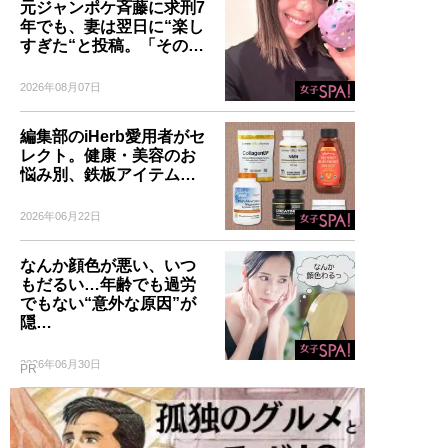
元ジャンポケ斉藤に求刑7
年でも、妻は翌日に“楽し
すぎた“と投稿。「その…
2026年08月07日
編集部のiHerb愛用者がセ
レクト。健康・美容のお
悩み別、鉄板アイテム…
2026年06月22日
なんか顔色が悪い、いつ
もだるい…年齢でも過労
でもない“意外な原因”が
隠…
2026年06月30日
PR