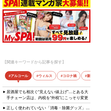
【関連キーワードから記事を探す】
アルコール
ウィルス
コロナ禍
新型コロナウ
居酒屋でも相次ぐ“見えない値上げ”…とある大
手チェーン店は、内税を“外税”にこっそり変更
正しく使われていない「消毒・除菌グッズ」…