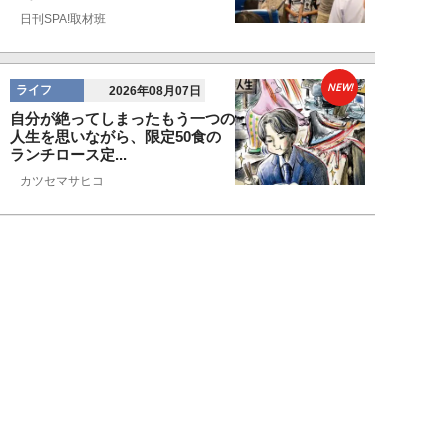
日刊SPA!取材班
NEW!
ライフ
2026年08月07日
自分が絶ってしまったもう一つの
人生を思いながら、限定50食の
ランチロース定...
カツセマサヒコ
NEW!
ライフ
2026年08月07日
『まだおじさんじゃない』現代中
年 惑いまくり小説【第十章・第
三話 堅山賢一...
鳥トマト
NEW!
ライフ
2026年08月07日
ラーメンを「年間800杯」を食す