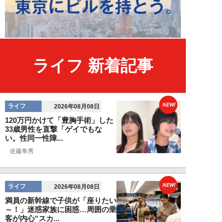
ライフ 新着記事
NEW!
ライフ
2026年08月08日
120万円かけて「豊胸手術」した
33歳男性を直撃「ゲイでもな
い。性同一性障...
佐藤隼秀
NEW!
ライフ
2026年08月08日
満員の新幹線で子供が「座りたい
～！」迷惑家族に困惑…周囲の乗
客が内心“スカ...