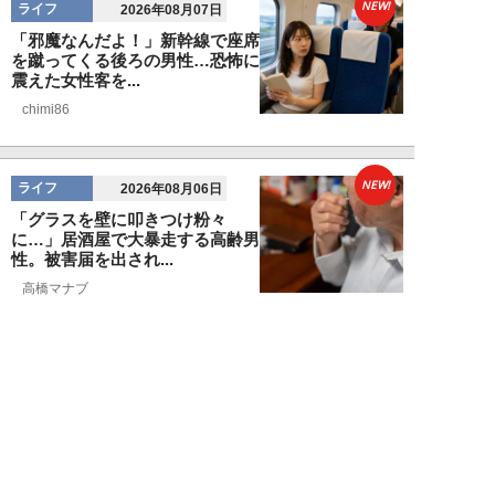
NEW!
ライフ
2026年08月07日
「邪魔なんだよ！」新幹線で座席
を蹴ってくる後ろの男性…恐怖に
震えた女性客を...
chimi86
NEW!
ライフ
2026年08月06日
「グラスを壁に叩きつけ粉々
に…」居酒屋で大暴走する高齢男
性。被害届を出され...
高橋マナブ
NEW!
ライフ
2026年08月06日
老いていくのがすごく嫌な49歳
男性。孤独な老後を恐れる相談
に、佐藤優が贈る...
佐藤優