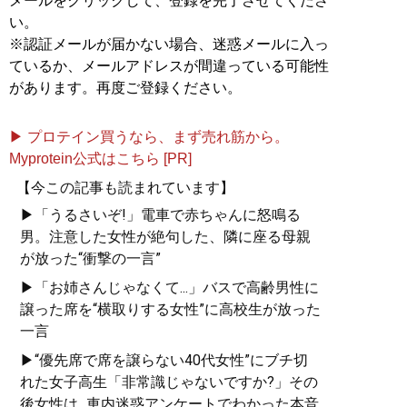
メールをクリックして、登録を完了させてくださ
い。
※認証メールが届かない場合、迷惑メールに入っ
ているか、メールアドレスが間違っている可能性
があります。再度ご登録ください。
▶ プロテイン買うなら、まず売れ筋から。
Myprotein公式はこちら [PR]
【今この記事も読まれています】
▶「うるさいぞ!」電車で赤ちゃんに怒鳴る
男。注意した女性が絶句した、隣に座る母親
が放った“衝撃の一言”
▶「お姉さんじゃなくて...」バスで高齢男性に
譲った席を“横取りする女性”に高校生が放った
一言
▶“優先席で席を譲らない40代女性”にブチ切
れた女子高生「非常識じゃないですか?」その
後女性は...車内迷惑アンケートでわかった本音