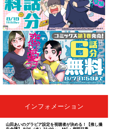
インフォメーション
山田あいのグラビア設定を視聴者が決める！【推し撮
生会議】 8/26（水）21:00～ MC：岸明日香