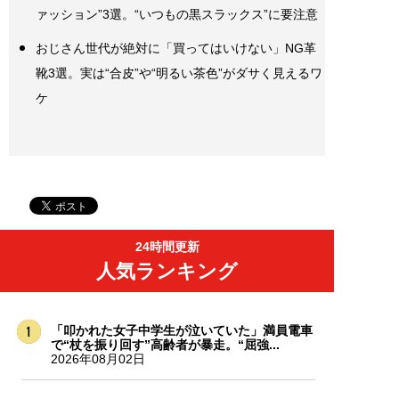
ァッション”3選。“いつもの黒スラックス”に要注意
おじさん世代が絶対に「買ってはいけない」NG革
靴3選。実は“合皮”や“明るい茶色”がダサく見えるワ
ケ
24時間更新
人気ランキング
「叩かれた女子中学生が泣いていた」満員電車
で“杖を振り回す”高齢者が暴走。“屈強...
2026年08月02日