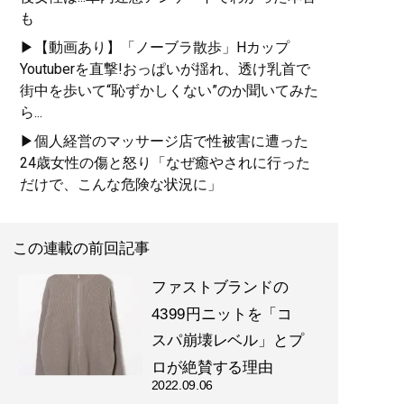
も
▶【動画あり】「ノーブラ散歩」Hカップ
Youtuberを直撃!おっぱいが揺れ、透け乳首で
街中を歩いて“恥ずかしくない”のか聞いてみた
ら...
▶個人経営のマッサージ店で性被害に遭った
24歳女性の傷と怒り「なぜ癒やされに行った
だけで、こんな危険な状況に」
この連載の前回記事
ファストブランドの
4399円ニットを「コ
スパ崩壊レベル」とプ
ロが絶賛する理由
2022.09.06