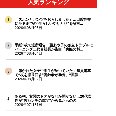
人気ランキング
「ズボンとパンツをおろしました」…口腔性交
に至るまでの“生々しいやりとり”を証言...
2026年08月03日
手紙1枚で退所通告…藤あや子の独立トラブルに
バーニング二代目社長が告白「実際の料...
2026年08月04日
「叩かれた女子中学生が泣いていた」満員電車
で“杖を振り回す”高齢者が暴走。“屈強...
2026年08月02日
ある朝、玄関のドアがなぜか開かない…20代女
性が“数センチの隙間”から見たものの...
2026年07月31日