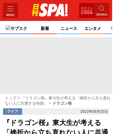
ログイン
会員登録
サブスク
新着
ニュース
エンタメ
ライフ
トップ
『ドラゴン桜』東大生が考える「挫折から立ち直れ
ない人に共通する特徴」
ドラゴン桜
ライフ
2022年09月25日
『ドラゴン桜』東大生が考える
「挫折から立ち直れない人に共通