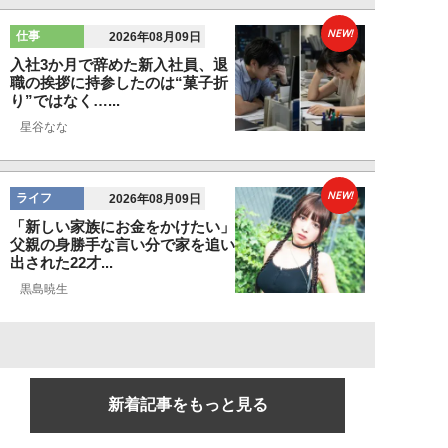
NEW!
仕事
2026年08月09日
入社3か月で辞めた新入社員、退
職の挨拶に持参したのは“菓子折
り”ではなく…...
星谷なな
NEW!
ライフ
2026年08月09日
「新しい家族にお金をかけたい」
父親の身勝手な言い分で家を追い
出された22才...
黒島暁生
新着記事をもっと見る