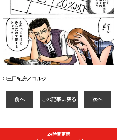
©︎三田紀房／コルク
前へ
この記事に戻る
次へ
24時間更新