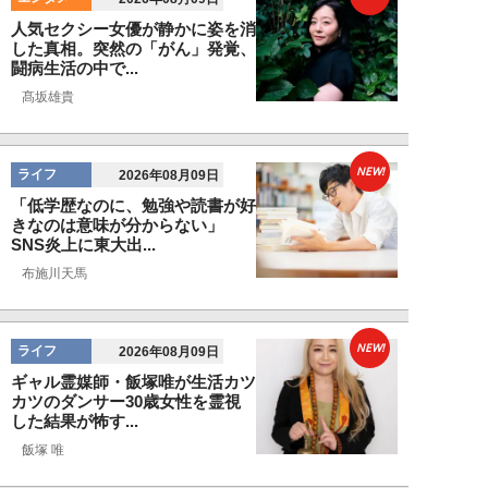
人気セクシー女優が静かに姿を消
した真相。突然の「がん」発覚、
闘病生活の中で...
髙坂雄貴
NEW!
ライフ
2026年08月09日
「低学歴なのに、勉強や読書が好
きなのは意味が分からない」
SNS炎上に東大出...
布施川天馬
NEW!
ライフ
2026年08月09日
ギャル霊媒師・飯塚唯が生活カツ
カツのダンサー30歳女性を霊視
した結果が怖す...
飯塚 唯