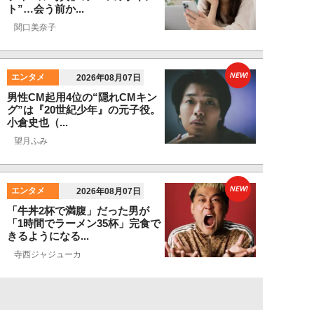
ト”…会う前か...
関口美奈子
NEW!
エンタメ
2026年08月07日
男性CM起用4位の“隠れCMキン
グ”は『20世紀少年』の元子役。
小倉史也（...
望月ふみ
NEW!
エンタメ
2026年08月07日
「牛丼2杯で満腹」だった男が
「1時間でラーメン35杯」完食で
きるようになる...
寺西ジャジューカ