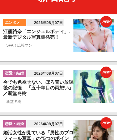
NEW!
エンタメ
2026年08月07日
江籠裕奈「エンジェルボディ」、
最新デジタル写真集発売！
SPA！広報マン
NEW!
恋愛・結婚
2026年08月07日
今でも色褪せない、ほろ苦い放課
後の記憶 『五十年目の両想い』
／新堂冬樹
新堂冬樹
NEW!
恋愛・結婚
2026年08月07日
婚活女性が見ている「男性のプロ
フィール写真」の“5つのポイン