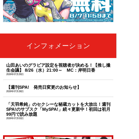
インフォメーション
山田あいのグラビア設定を視聴者が決める！【推し撮
生会議】 8/26（水）21:00～ MC：岸明日香
2026年07月29日
【週刊SPA! 発売日変更のお知らせ】
2026年07月28日
「天羽希純」のセクシーな秘蔵カットを大放出！週刊
SPA!のサブスク「MySPA!」続々更新中！初回は初月
99円で読み放題
2026年07月03日