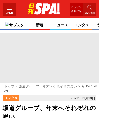
ログイン
会員登録
サブスク
新着
ニュース
エンタメ
ライフ
トップ
坂道グループ、年末へそれぞれの思い
★DSC_20
29
エンタメ
2022年12月29日
坂道グループ、年末へそれぞれの
思い