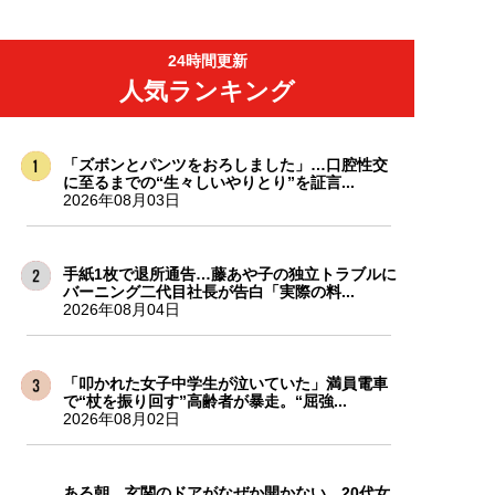
24時間更新
人気ランキング
「ズボンとパンツをおろしました」…口腔性交
に至るまでの“生々しいやりとり”を証言...
2026年08月03日
手紙1枚で退所通告…藤あや子の独立トラブルに
バーニング二代目社長が告白「実際の料...
2026年08月04日
「叩かれた女子中学生が泣いていた」満員電車
で“杖を振り回す”高齢者が暴走。“屈強...
2026年08月02日
ある朝、玄関のドアがなぜか開かない…20代女