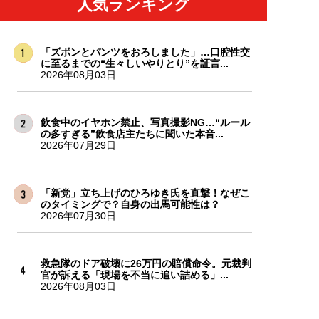
人気ランキング
「ズボンとパンツをおろしました」…口腔性交
に至るまでの“生々しいやりとり”を証言...
2026年08月03日
飲食中のイヤホン禁止、写真撮影NG…“ルール
の多すぎる”飲食店主たちに聞いた本音...
2026年07月29日
「新党」立ち上げのひろゆき氏を直撃！なぜこ
のタイミングで？自身の出馬可能性は？
2026年07月30日
救急隊のドア破壊に26万円の賠償命令。元裁判
官が訴える「現場を不当に追い詰める」...
2026年08月03日