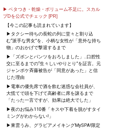
▶ ベタつき・乾燥・ボリューム不足に。スカル
プDを公式でチェック [PR]
【今この記事も読まれています】
▶タクシー待ちの長蛇の列に堂々と割り込
む“派手な男女”を、小柄な女性が「意外な持ち
物」のおかげで撃退するまで
▶「ズボンとパンツをおろしました」...口腔性
交に至るまでの“生々しいやりとり”を証言。元
ジャンポケ斉藤被告が「同意があった」と信
じた理由
▶電車の優先席で酒を飲む迷惑な会社員が、
大慌てで頭を下げて高齢者に席を譲るまで
「たった一言ですが、効果は絶大でした」
▶夜のお悩み110番「キスや下着を脱がすタイ
ミングがわからない!」
▶東雲うみ、グラビアメイキングMySPA!限定