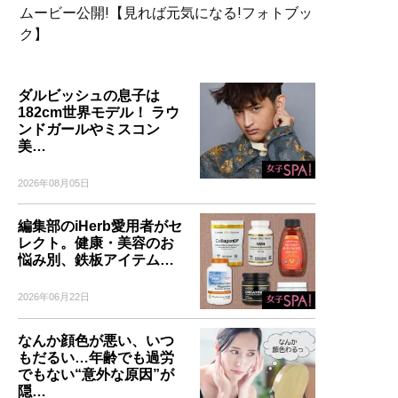
ムービー公開!【見れば元気になる!フォトブッ
ク】
ダルビッシュの息子は
182cm世界モデル！ ラウ
ンドガールやミスコン
美…
2026年08月05日
編集部のiHerb愛用者がセ
レクト。健康・美容のお
悩み別、鉄板アイテム…
2026年06月22日
なんか顔色が悪い、いつ
もだるい…年齢でも過労
でもない“意外な原因”が
隠…