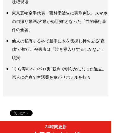
壮絶現場
東京五輪空手代表・西村拳被告に実刑判決。スマホ
の自撮り動画が“動かぬ証拠”となった「性的暴行事
件の全容」
他人の私有する林で勝手に木を伐採し持ち去る“盗
伐”が横行。被害者は「泣き寝入りするしかない」
現実
“くら寿司ペロペロ男”裁判で明らかになった過去。
恋人に売春で生活費を稼がせホテルを転々
24時間更新