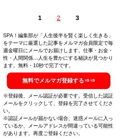
ノンフィクションライター。1969年生まれ。三重県出
1
2
3
身。週刊各誌で執筆。著書に『実録 性犯罪ファイル 猟
奇事件編』『実録 女の性犯罪事件簿』。別名義でマンガ
原作も多数手がける
SPA！編集部が「人生後半を賢く楽しく生きる」
をテーマに厳選した記事をメルマガ会員限定で毎
記事一覧へ
週金曜日にメールでお届けします。仕事・お金・
性・人間関係…人生を豊かにする秘訣が見つかり
ます。無料・10秒で完了です。
無料でメルマガ登録する⇒⇒
※登録後、メール認証が必要です。受信した認証
メールをクリックして、登録を完了させてくださ
い。
※認証メールが届かない場合、迷惑メールに入っ
ているか、メールアドレスが間違っている可能性
があります。再度ご登録ください。