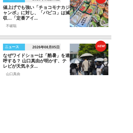
値上げでも強い「チョコモナカジ
ャンボ」に対し、「パピコ」は減
収…「定番アイ...
不破聡
NEW!
ニュース
2026年08月05日
なぜワイドショーは「酷暑」を連
呼する？ 山口真由が明かす、テ
レビが天気ネタ...
山口真由
NEW!
ニュース
2026年08月05日
やまゆり園事件から10年。乙武
洋匡が問う「私たちの心にも“植
松聖”が棲んで...
乙武洋匡