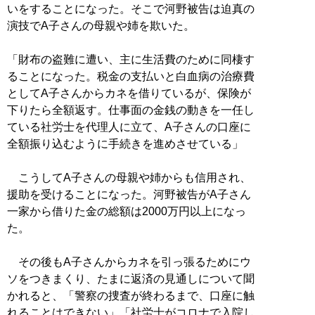
いをすることになった。そこで河野被告は迫真の
演技でA子さんの母親や姉を欺いた。
「財布の盗難に遭い、主に生活費のために同棲す
ることになった。税金の支払いと白血病の治療費
としてA子さんからカネを借りているが、保険が
下りたら全額返す。仕事面の金銭の動きを一任し
ている社労士を代理人に立て、A子さんの口座に
全額振り込むように手続きを進めさせている」
こうしてA子さんの母親や姉からも信用され、
援助を受けることになった。河野被告がA子さん
一家から借りた金の総額は2000万円以上になっ
た。
その後もA子さんからカネを引っ張るためにウ
ソをつきまくり、たまに返済の見通しについて聞
かれると、「警察の捜査が終わるまで、口座に触
れることはできない」「社労士がコロナで入院し