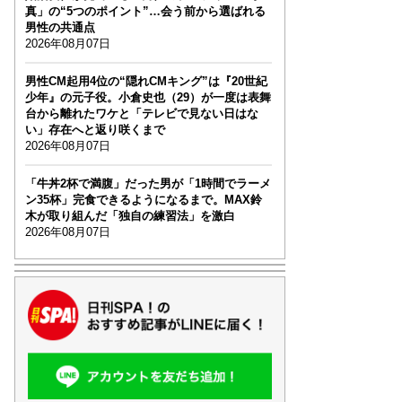
真」の“5つのポイント”…会う前から選ばれる
男性の共通点
2026年08月07日
男性CM起用4位の“隠れCMキング”は『20世紀
少年』の元子役。小倉史也（29）が一度は表舞
台から離れたワケと「テレビで見ない日はな
い」存在へと返り咲くまで
2026年08月07日
「牛丼2杯で満腹」だった男が「1時間でラーメ
ン35杯」完食できるようになるまで。MAX鈴
木が取り組んだ「独自の練習法」を激白
2026年08月07日