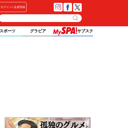
ログイン
会員登録
スポーツ
グラビア
サブスク