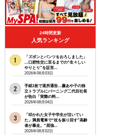
24時間更新
人気ランキング
「ズボンとパンツをおろしました」
…口腔性交に至るまでの“生々しい
やりとり”を証言...
2026年08月03日
手紙1枚で退所通告…藤あや子の独
立トラブルにバーニング二代目社長
が告白「実際の料...
2026年08月04日
「叩かれた女子中学生が泣いてい
た」満員電車で“杖を振り回す”高齢
者が暴走。“屈強...
2026年08月02日