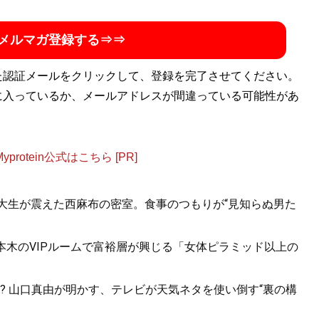
メルマガ登録する⇒⇒
た認証メールをクリックして、登録を完了させてください。
に入っているか、メールアドレスが間違っている可能性があ
otein公式はこちら [PR]
女子大生が震えた西麻布の密室。食事のつもりが“見知らぬ男た
六本木のVIPルームで富裕層が興じる「女体ピラミッド以上の
? 山口真由が明かす、テレビが天気ネタを使い倒す“裏の構