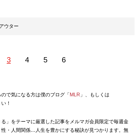
。
アウター
3
4
5
6
やセレクトショップ、古着、ウェブメディアなどアパレルに関す
るので気になる方は僕のブログ「
MLR
」、もしくは
さい！
めチャンネル
」などでオシャレ初心者にもわかりやすいファ
きる」をテーマに厳選した記事をメルマガ会員限定で毎週金
・性・人間関係…人生を豊かにする秘訣が見つかります。無