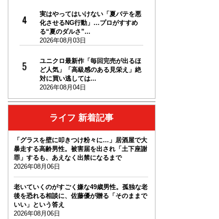
実はやってはいけない「夏バテを悪
化させるNG行動」…プロがすすめ
る“夏のダルさ”...
2026年08月03日
ユニクロ最新作「毎回完売が出るほ
ど人気」「高級感のある見栄え」絶
対に買い逃しては...
2026年08月04日
ライフ 新着記事
「グラスを壁に叩きつけ粉々に…」居酒屋で大
暴走する高齢男性。被害届を出され「土下座謝
罪」するも、あえなく出禁になるまで
2026年08月06日
老いていくのがすごく嫌な49歳男性。孤独な老
後を恐れる相談に、佐藤優が贈る「そのままで
いい」という答え
2026年08月06日