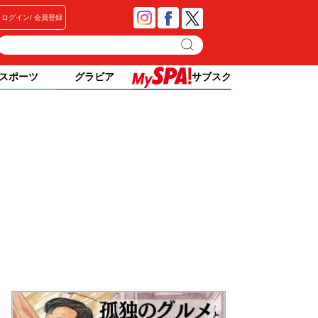
ログイン
会員登録
スポーツ
グラビア
サブスク