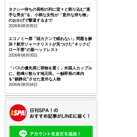
タクシー待ちの長蛇の列に堂々と割り込む“派
手な男女”を、小柄な女性が「意外な持ち物」
のおかげで撃退するまで
2026年08月05日
エコノミー席「頭カクンで眠れない」問題を解
決？航空ジャーナリストが見つけた“ネックピ
ロー不要”の新ヘッドレスト
2026年08月05日
「バスの優先席に荷物を置く」外国人カップル
に、怒鳴り散らす地元民。一触即発の車内
を“鎮静化”させた意外な人物
2026年08月04日