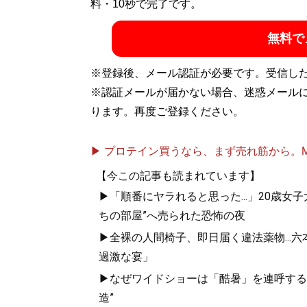
料・10秒で完了です。
無料で
※登録後、メール認証が必要です。受信し
※認証メールが届かない場合、迷惑メール
ります。再度ご登録ください。
▶ プロテイン買うなら、まず売れ筋から。Mypr
【今この記事も読まれています】
▶「順番にヤラれると思った...」20歳
ちの部屋”へ売られた恐怖の夜
▶全裸の人間椅子、即日届く違法薬物...
過激な宴」
▶なぜワイドショーは「酷暑」を連呼する
造”