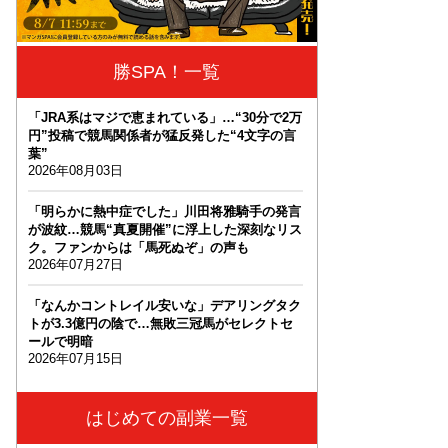
勝SPA！一覧
「JRA系はマジで恵まれている」…“30分で2万
円”投稿で競馬関係者が猛反発した“4文字の言
葉”
2026年08月03日
「明らかに熱中症でした」川田将雅騎手の発言
が波紋…競馬“真夏開催”に浮上した深刻なリス
ク。ファンからは「馬死ぬぞ」の声も
2026年07月27日
「なんかコントレイル安いな」デアリングタク
トが3.3億円の陰で…無敗三冠馬がセレクトセ
ールで明暗
2026年07月15日
はじめての副業一覧