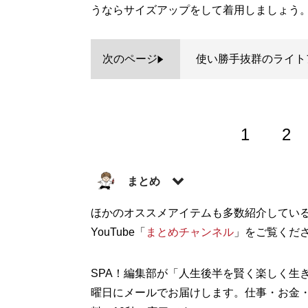
うならサイズアップをして着用しましょう
次のページ
使い勝手抜群のライト
1
2
まとめ
株式会社RePLAY代表取締役。ブランド
ほかのオススメアイテムも多数紹介してい
る多彩な事業を運営。ユーチューブ「
YouTube「
まとめチャンネル
」をご覧くだ
まと
ッション情報を配信中！
SPA！編集部が「人生後半を賢く楽しく生
記事一覧へ
曜日にメールでお届けします。仕事・お金