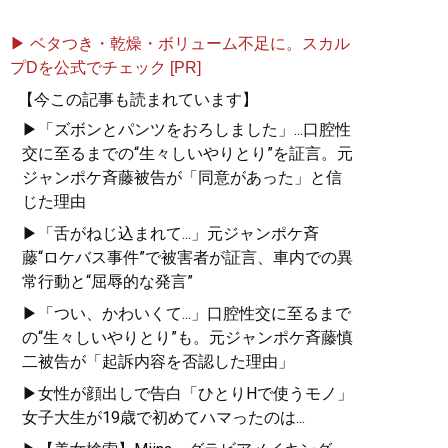
▶ ベタつき・乾燥・ボリューム不足に。スカル
プDを公式でチェック [PR]
【今この記事も読まれています】
▶「ズボンとパンツをおろしました」...口腔性
交に至るまでの“生々しいやりとり”を証言。元
ジャンポケ斉藤被告が「同意があった」と信
じた理由
▶「舌がねじ込まれて...」元ジャンポケ斉
藤“ロケバス事件”で被害者が証言、車内での異
常行動と“屈辱的な発言”
▶「つい、かわいくて...」口腔性交に至るまで
の“生々しいやりとり”も。元ジャンポケ斉藤慎
二被告が「起訴内容を否認した理由」
▶女性が顔出しで告白「ひとりHで使うモノ」
女子大生が19歳で初めてハマったのは...