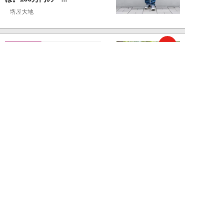
堺屋大地
NEW!
恋愛・結婚
2026年08月01日
食事デート中、実は女性から「幻
滅されている」40・50代男性の
特徴5つ。「...
堺屋大地
NEW!
恋愛・結婚
2026年08月01日
“男性が好きそうな水着”で海に
行った25歳女性の意外な結末
「え、それ？みた...
吉沢さりぃ