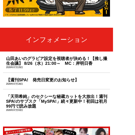
インフォメーション
山田あいのグラビア設定を視聴者が決める！【推し撮
生会議】 8/26（水）21:00～ MC：岸明日香
2026年07月29日
【週刊SPA! 発売日変更のお知らせ】
2026年07月28日
「天羽希純」のセクシーな秘蔵カットを大放出！週刊
SPA!のサブスク「MySPA!」続々更新中！初回は初月
99円で読み放題
2026年07月03日