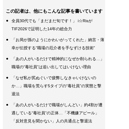
この記者は、他にもこんな記事を書いています
全員30代でも「まだまだ旬です！」 i☆Risが
TIF2026で証明した14年の総合力
「お局が孫のようにかわいがってくれた」納言・薄
幸が伝授する“職場の厄介者を手なずける技術”
「あの人がいるだけで精神的になぜか削られる…」
職場の“毒社員”は追い出してはいけない理由
「なぜ私が尻ぬぐいで疲弊しなきゃいけないの
か…」職場を荒らす5タイプの“毒社員”の実態と撃
退法
「あの人がいるだけで職場がしんどい」約4割が遭
遇している“毒社員”の正体…「不機嫌アピール」
「反対意見を聞かない」人の共通点と撃退法