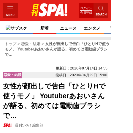
ログイン
会員登録
サブスク
新着
ニュース
エンタメ
ライフ
トップ
恋愛・結婚
女性が顔出しで告白「ひとりHで使う
モノ」 Youtuberあおいさんが語る、初めては電動歯ブラシ
で…
更新日：2026年07月14日 14:55
恋愛・結婚
投稿日：2023年04月29日 15:00
女性が顔出しで告白「ひとりHで
使うモノ」 Youtuberあおいさん
が語る、初めては電動歯ブラシ
で…
週刊SPA！編集部