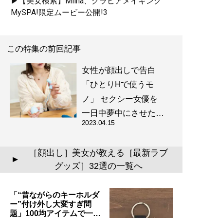
▶【美女検索】Miina、グラビアメイキング
MySPA!限定ムービー公開!3
この特集の前回記事
女性が顔出しで告白
「ひとりHで使うモ
ノ」 セクシー女優を
一日中夢中にさせた…
2023.04.15
［顔出し］美女が教える［最新ラブ
▲
グッズ］32選の一覧へ
「“昔ながらのキーホルダ
ー”付け外し大変すぎ問
題」100均アイテムで一…