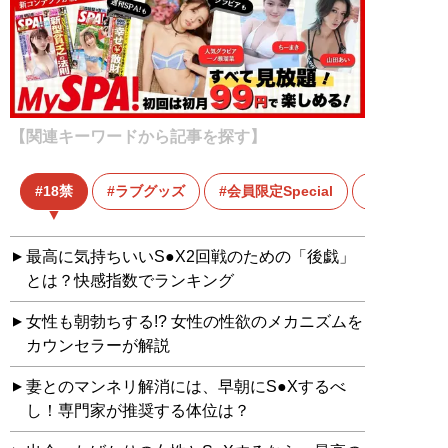
【関連キーワードから記事を探す】
18禁
ラブグッズ
会員限定Special
会員限定記
最高に気持ちいいS●X2回戦のための「後戯」
とは？快感指数でランキング
女性も朝勃ちする!? 女性の性欲のメカニズムを
カウンセラーが解説
妻とのマンネリ解消には、早朝にS●Xするべ
し！専門家が推奨する体位は？