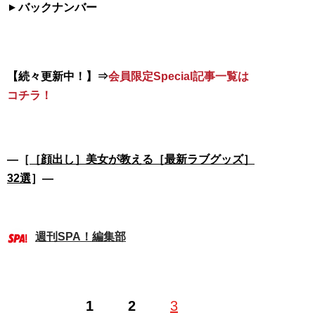
バックナンバー
【続々更新中！】⇒
会員限定Special記事一覧は
コチラ！
―［
［顔出し］美女が教える［最新ラブグッズ］
32選
］―
週刊SPA！編集部
1
2
3