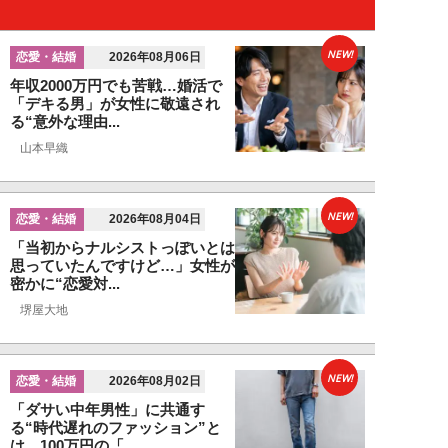
NEW!
恋愛・結婚
2026年08月06日
年収2000万円でも苦戦…婚活で
「デキる男」が女性に敬遠され
る“意外な理由...
山本早織
NEW!
恋愛・結婚
2026年08月04日
「当初からナルシストっぽいとは
思っていたんですけど…」女性が
密かに“恋愛対...
堺屋大地
NEW!
恋愛・結婚
2026年08月02日
「ダサい中年男性」に共通す
る“時代遅れのファッション”と
は。100万円の「...