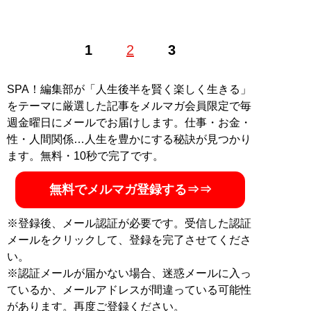
アメリカ・シアトル在住。エディター歴20年以上。現地
1
2
3
の日系タウン誌編集長職に10年以上。日米のメディアで
ライフスタイル、トレンド、アート、グルメ、カルチャ
ー、旅、観光、歴史、バイリンガル育児、インタビュ
SPA！編集部が「人生後半を賢く楽しく生きる」
ー、コミック／イラストエッセイなど、多数の記事を執
をテーマに厳選した記事をメルマガ会員限定で毎
筆・寄稿する傍ら、米企業ウェブサイトを中心に翻訳・
週金曜日にメールでお届けします。仕事・お金・
コピーライティング業にも従事。世界100ヵ国以上の現
性・人間関係…人生を豊かにする秘訣が見つかり
地在住日本人ライターの組織「
海外書き人クラブ
」会員
ます。無料・10秒で完了です。
記事一覧へ
無料でメルマガ登録する⇒⇒
※登録後、メール認証が必要です。受信した認証
メールをクリックして、登録を完了させてくださ
い。
※認証メールが届かない場合、迷惑メールに入っ
ているか、メールアドレスが間違っている可能性
があります。再度ご登録ください。