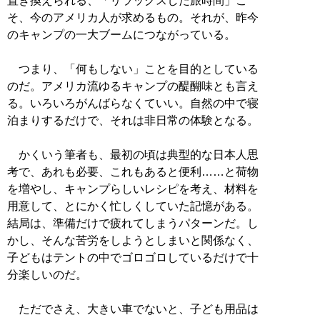
置き換えられる、「リラックスした旅時間」こ
そ、今のアメリカ人が求めるもの。それが、昨今
のキャンプの一大ブームにつながっている。
つまり、「何もしない」ことを目的としている
のだ。アメリカ流ゆるキャンプの醍醐味とも言え
る。いろいろがんばらなくていい。自然の中で寝
泊まりするだけで、それは非日常の体験となる。
かくいう筆者も、最初の頃は典型的な日本人思
考で、あれも必要、これもあると便利……と荷物
を増やし、キャンプらしいレシピを考え、材料を
用意して、とにかく忙しくしていた記憶がある。
結局は、準備だけで疲れてしまうパターンだ。し
かし、そんな苦労をしようとしまいと関係なく、
子どもはテントの中でゴロゴロしているだけで十
分楽しいのだ。
ただでさえ、大きい車でないと、子ども用品は