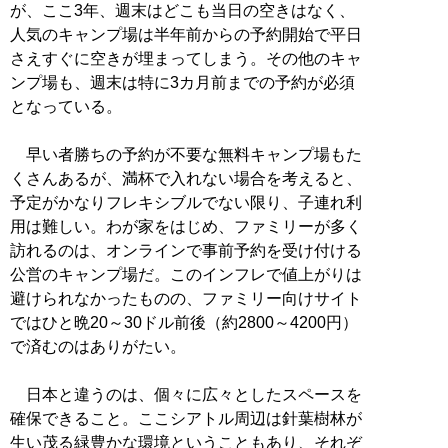
が、ここ3年、週末はどこも当日の空きはなく、
人気のキャンプ場は半年前からの予約開始で平日
さえすぐに空きが埋まってしまう。その他のキャ
ンプ場も、週末は特に3カ月前までの予約が必須
となっている。
早い者勝ちの予約が不要な無料キャンプ場もた
くさんあるが、満杯で入れない場合を考えると、
予定がかなりフレキシブルでない限り、子連れ利
用は難しい。わが家をはじめ、ファミリーが多く
訪れるのは、オンラインで事前予約を受け付ける
公営のキャンプ場だ。このインフレで値上がりは
避けられなかったものの、ファミリー向けサイト
ではひと晩20～30ドル前後（約2800～4200円）
で済むのはありがたい。
日本と違うのは、個々に広々としたスペースを
確保できること。ここシアトル周辺は針葉樹林が
生い茂る緑豊かな環境ということもあり、それぞ