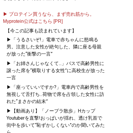
▶ プロテイン買うなら、まず売れ筋から。
Myprotein公式はこちら [PR]
【今この記事も読まれています】
▶「うるさいぞ!」電車で赤ちゃんに怒鳴る
男。注意した女性が絶句した、隣に座る母親
が放った“衝撃の一言”
▶「お姉さんじゃなくて...」バスで高齢男性に
譲った席を“横取りする女性”に高校生が放った
一言
▶「座っていいですか?」電車内で高齢男性を
無視して舌打ち...荷物で席を占領した女性に訪
れた“まさかの結末”
▶【動画あり】「ノーブラ散歩」Hカップ
Youtuberを直撃!おっぱいが揺れ、透け乳首で
街中を歩いて“恥ずかしくない”のか聞いてみた
ら...