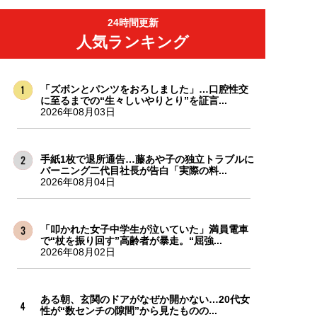
24時間更新
人気ランキング
「ズボンとパンツをおろしました」…口腔性交
に至るまでの“生々しいやりとり”を証言...
2026年08月03日
手紙1枚で退所通告…藤あや子の独立トラブルに
バーニング二代目社長が告白「実際の料...
2026年08月04日
「叩かれた女子中学生が泣いていた」満員電車
で“杖を振り回す”高齢者が暴走。“屈強...
2026年08月02日
ある朝、玄関のドアがなぜか開かない…20代女
性が“数センチの隙間”から見たものの...