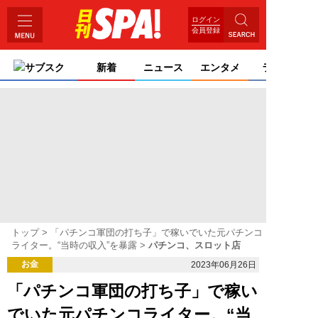
ログイン
会員登録
サブスク
新着
ニュース
エンタメ
ライフ
トップ
「パチンコ軍団の打ち子」で稼いでいた元パチンコ
ライター。“当時の収入”を暴露
パチンコ、スロット店
お金
2023年06月26日
「パチンコ軍団の打ち子」で稼い
でいた元パチンコライター。“当