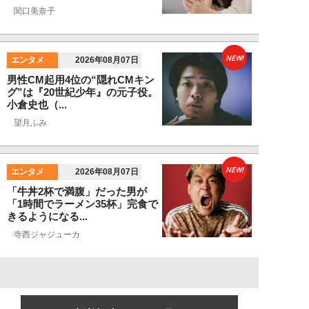
関口美奈子
NEW!
エンタメ
2026年08月07日
男性CM起用4位の“隠れCMキン
グ”は『20世紀少年』の元子役。
小倉史也（...
望月ふみ
NEW!
エンタメ
2026年08月07日
「牛丼2杯で満腹」だった男が
「1時間でラーメン35杯」完食で
きるようになる...
寺西ジャジューカ