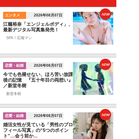
NEW!
エンタメ
2026年08月07日
江籠裕奈「エンジェルボディ」、
最新デジタル写真集発売！
SPA！広報マン
NEW!
恋愛・結婚
2026年08月07日
今でも色褪せない、ほろ苦い放課
後の記憶 『五十年目の両想い』
／新堂冬樹
新堂冬樹
NEW!
恋愛・結婚
2026年08月07日
婚活女性が見ている「男性のプロ
フィール写真」の“5つのポイン
ト”…会う前か...