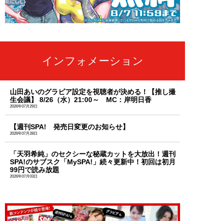
インフォメーション
山田あいのグラビア設定を視聴者が決める！【推し撮
生会議】 8/26（水）21:00～ MC：岸明日香
2026年07月29日
【週刊SPA! 発売日変更のお知らせ】
2026年07月28日
「天羽希純」のセクシーな秘蔵カットを大放出！週刊
SPA!のサブスク「MySPA!」続々更新中！初回は初月
99円で読み放題
2026年07月03日