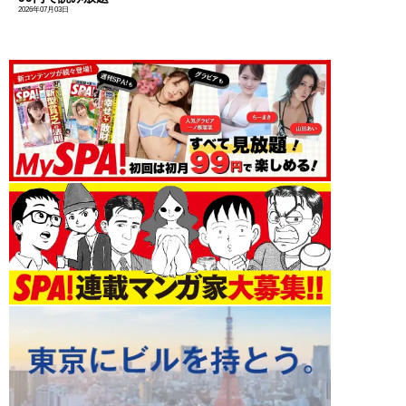
2026年07月03日