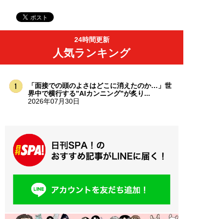
24時間更新
人気ランキング
「面接での頭のよさはどこに消えたのか…」世
界中で横行する”AIカンニング”が炙り...
2026年07月30日