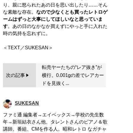
り、親に怒られたあの日を思い出したり……そん
な素敵な存在。
なので少なくとも買ったレトロゲ
ームはずっと大事にしてほしいなと思っていま
す
。あの日のなかなか買えずにやっと手に入れた
時の気持を忘れずに。
転売ヤーたちの“レア抜き”が
次の記事
横行。0.001gの差でレアカー
ドを見抜く...
SUKESAN
ファミ通 編集者→エイベックス→学校の先生数
年→新垣結衣さん他、タレントさんのピアノ＆歌
講師。番組、CMを作る人。昭和レトロ なガチャ