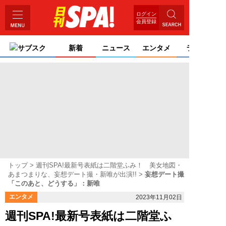
ログイン
会員登録
サブスク
新着
ニュース
エンタメ
ライフ
トップ
週刊SPA!最新号表紙は二階堂ふみ！ 美女地図・
あまつまりな、妄想デート撮・新唯が出演!!
妄想デート撮
「このあと、どうする」：新唯
エンタメ
2023年11月02日
週刊SPA!最新号表紙は二階堂ふ