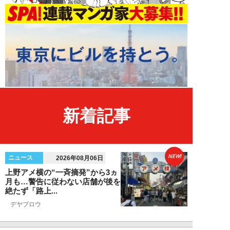
新着記事
NEW!
ニュース
2026年08月06日
上野アメ横の“一斉摘発”から3ヵ
月も…警告に従わない店舗が後を
絶たず「路上...
デヤブロウ