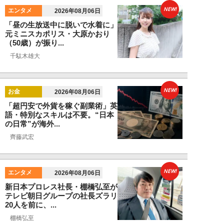
NEW!
エンタメ
2026年08月06日
「昼の生放送中に脱いで水着に」
元ミニスカポリス・大原かおり
（50歳）が振り...
千駄木雄大
NEW!
お金
2026年08月06日
「超円安で外貨を稼ぐ副業術」英
語・特別なスキルは不要。“日本
の日常”が海外...
齊藤武宏
NEW!
エンタメ
2026年08月06日
新日本プロレス社長・棚橋弘至が
テレビ朝日グループの社長ズラリ
20人を前に、...
棚橋弘至