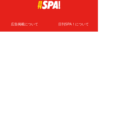
広告掲載について
日刊SPA！について
ニュース提供先
PR記事一覧
ライター・執筆者募集
プライバシーポリシー
Cookie使用について
著作権について
運営会社
記事使用について
お問い合わせ
よくある質問
扶桑社Webメディア
女子SPA！