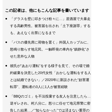
この記者は、他にもこんな記事を書いています
「グラスを壁に叩きつけ粉々に…」居酒屋で大暴走
する高齢男性。被害届を出され「土下座謝罪」する
も、あえなく出禁になるまで
「バスの優先席に荷物を置く」外国人カップルに、
怒鳴り散らす地元民。一触即発の車内を“鎮静化”さ
せた意外な人物
彼氏が“あおり運転”をする様子を見て、その場で婚
約破棄を決意した20代女性「おかしな運転をする人
とは結婚できない」／2020年に新設された“妨害運
転罪”、運転者の3人に1人が被害経験
「BBQのゴミ」を不法投棄する友人を注意したら…
逆ギレされ、村八分に。怒りに任せて地元県警に密
告した結果…／“知らなかった”では済まない重罪の