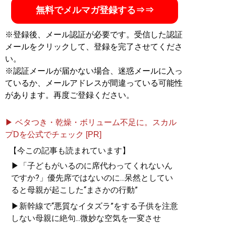
無料でメルマガ登録する⇒⇒
※登録後、メール認証が必要です。受信した認証
メールをクリックして、登録を完了させてくださ
い。
※認証メールが届かない場合、迷惑メールに入っ
ているか、メールアドレスが間違っている可能性
があります。再度ご登録ください。
▶ ベタつき・乾燥・ボリューム不足に。スカル
プDを公式でチェック [PR]
【今この記事も読まれています】
▶「子どもがいるのに席代わってくれないん
ですか?」優先席ではないのに...呆然としてい
ると母親が起こした“まさかの行動”
▶新幹線で“悪質なイタズラ”をする子供を注意
しない母親に絶句...微妙な空気を一変させ