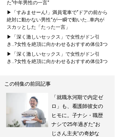
た“中年男性の一言”
▶「すみませーん!」満員電車で“ドアの前から
絶対に動かない男性”が一瞬で動いた...車内が
スカッとした「たった一言」
▶「深く激しいセックス」で女性がドン引
き...?女性を絶頂に向かわせるおすすめ体位3つ
▶「深く激しいセックス」で女性がドン引
き...?女性を絶頂に向かわせるおすすめ体位3つ
この特集の前回記事
「就職氷河期で内定ゼ
ロ」も、看護師彼女の
ヒモに。子ナシ・職歴
ナシで25年過ぎた”お
じさん主夫”の奇妙な