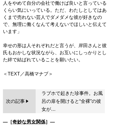
人をやめて自分の会社で働けば良いと言っている
くらい気にいっている。ただ、わたしとしてはあ
くまで売れない芸人でダメダメな彼が好きなの
で、無理に働くなんて考えないでほしいと伝えて
います」
幸せの形は人それぞれだと言うが、岸田さんと彼
氏もおかしな状況ながら、お互いにしっかりとし
た絆で結ばれていることを願いたい。
ラブホで起きた珍事件。お風
次の記事
呂の扉を開けると“全裸”の彼
女が…
―［
奇妙な男女関係
］―