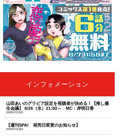
インフォメーション
山田あいのグラビア設定を視聴者が決める！【推し撮
生会議】 8/26（水）21:00～ MC：岸明日香
2026年07月29日
【週刊SPA! 発売日変更のお知らせ】
2026年07月28日