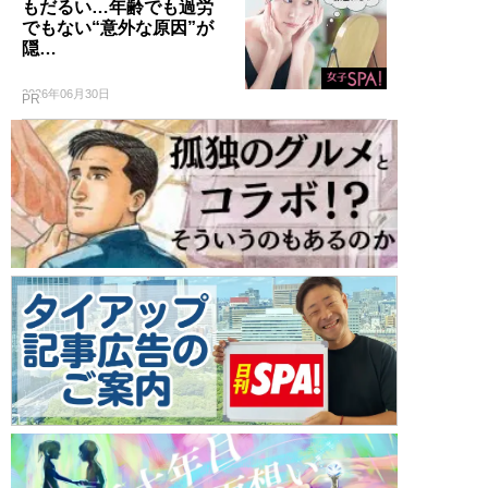
もだるい…年齢でも過労
でもない“意外な原因”が
隠…
2026年06月30日
PR