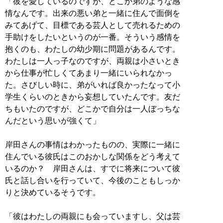
「彼を愛しているのですが、どこか弟のような感
情なんです。出来の悪い弟と一緒に住んで面倒を
みてあげて、目標である芸人として売れるための
手助けをしたいというのが一番。そういう感情を
抱くのも、わたしの幼少期に問題があるんです。
わたしは一人っ子なのですが、両親は小さいとき
から仕事が忙しくてあまり一緒にいられなかっ
た。さびしい時に、弟がいれば良かったなって小
学生くらいのときから妄想していたんです。友だ
ちもいたのですが、どこかで自分は一人ぼっちな
んだという思いが強くて」
岸田さんの事情はわかったものの、実際に一緒に
住んでいる彼氏はこのおかしな関係をどう考えて
いるのか？ 岸田さんは、すでに将来について彼
氏と話し合いを行っていて、今後のこともしっか
りと決めているそうです。
「彼はわたしの両親にも会っていますし、父は芸