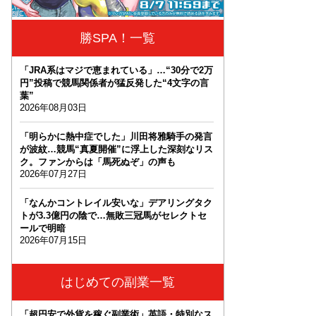
勝SPA！一覧
「JRA系はマジで恵まれている」…“30分で2万
円”投稿で競馬関係者が猛反発した“4文字の言
葉”
2026年08月03日
「明らかに熱中症でした」川田将雅騎手の発言
が波紋…競馬“真夏開催”に浮上した深刻なリス
ク。ファンからは「馬死ぬぞ」の声も
2026年07月27日
「なんかコントレイル安いな」デアリングタク
トが3.3億円の陰で…無敗三冠馬がセレクトセ
ールで明暗
2026年07月15日
はじめての副業一覧
「超円安で外貨を稼ぐ副業術」英語・特別なス