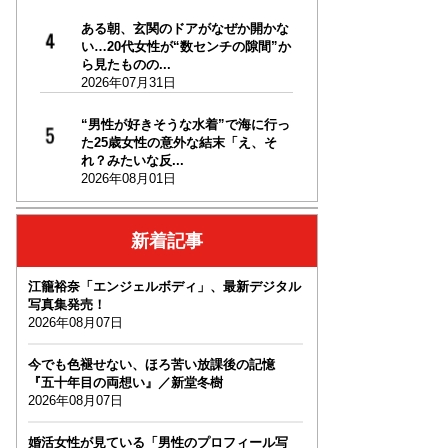
ある朝、玄関のドアがなぜか開かな
い…20代女性が“数センチの隙間”か
ら見たものの...
2026年07月31日
“男性が好きそうな水着”で海に行っ
た25歳女性の意外な結末「え、そ
れ？みたいな反...
2026年08月01日
新着記事
江籠裕奈「エンジェルボディ」、最新デジタル
写真集発売！
2026年08月07日
今でも色褪せない、ほろ苦い放課後の記憶
『五十年目の両想い』／新堂冬樹
2026年08月07日
婚活女性が見ている「男性のプロフィール写