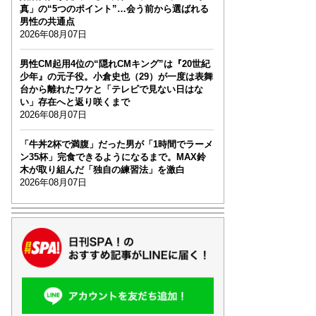
真」の“5つのポイント”…会う前から選ばれる
男性の共通点
2026年08月07日
男性CM起用4位の“隠れCMキング”は『20世紀
少年』の元子役。小倉史也（29）が一度は表舞
台から離れたワケと「テレビで見ない日はな
い」存在へと返り咲くまで
2026年08月07日
「牛丼2杯で満腹」だった男が「1時間でラーメ
ン35杯」完食できるようになるまで。MAX鈴
木が取り組んだ「独自の練習法」を激白
2026年08月07日