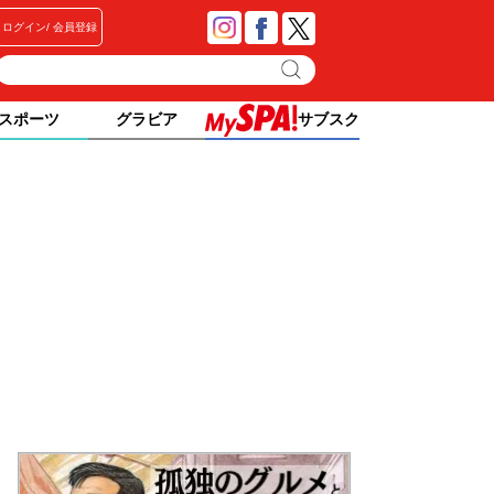
ログイン
会員登録
スポーツ
グラビア
サブスク