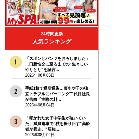
24時間更新
人気ランキング
「ズボンとパンツをおろしました」
…口腔性交に至るまでの“生々しい
やりとり”を証言...
2026年08月03日
手紙1枚で退所通告…藤あや子の独
立トラブルにバーニング二代目社長
が告白「実際の料...
2026年08月04日
「叩かれた女子中学生が泣いてい
た」満員電車で“杖を振り回す”高齢
者が暴走。“屈強...
2026年08月02日