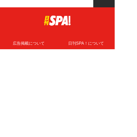
広告掲載について
日刊SPA！について
ニュース提供先
PR記事一覧
ライター・執筆者募集
プライバシーポリシー
Cookie使用について
著作権について
運営会社
記事使用について
お問い合わせ
よくある質問
扶桑社Webメディア