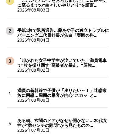
「ズボンとパンツをおろしました」…口腔性交
に至るまでの“生々しいやりとり”を証言...
2026年08月03日
手紙1枚で退所通告…藤あや子の独立トラブルに
バーニング二代目社長が告白「実際の料...
2026年08月04日
「叩かれた女子中学生が泣いていた」満員電車
で“杖を振り回す”高齢者が暴走。“屈強...
2026年08月02日
満員の新幹線で子供が「座りたい～！」迷惑家
族に困惑…周囲の乗客が内心“スカッ”と...
2026年08月08日
ある朝、玄関のドアがなぜか開かない…20代女
性が“数センチの隙間”から見たものの...
2026年07月31日