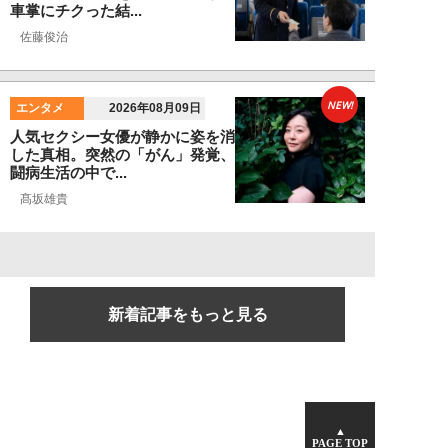
車掌にチクった結...
佐藤俊治
NEW!
エンタメ
2026年08月09日
人気セクシー女優が静かに姿を消
した真相。突然の「がん」発覚、
闘病生活の中で...
髙坂雄貴
新着記事をもっと見る
▲
PAGE TOP