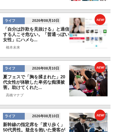
NEW!
ライフ
2026年08月10日
「自分は詐欺を見抜ける」と過信
する人こそ危ない。「普通っぽい
女性」にハメら...
橋本未来
NEW!
ライフ
2026年08月10日
夏フェスで「胸を揉まれた」20
代女性が体験した卑劣な痴漢被
害。助けてくれた...
高橋マナブ
NEW!
ライフ
2026年08月10日
新幹線の指定席を「渡り歩く」
50代男性。疑念を抱いた乗客が