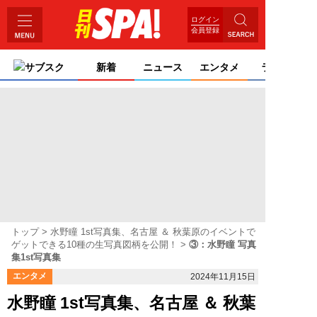
ログイン
会員登録
サブスク
新着
ニュース
エンタメ
ライフ
トップ
水野瞳 1st写真集、名古屋 ＆ 秋葉原のイベントで
ゲットできる10種の生写真図柄を公開！
③：水野瞳 写真
集1st写真集
エンタメ
2024年11月15日
水野瞳 1st写真集、名古屋 ＆ 秋葉