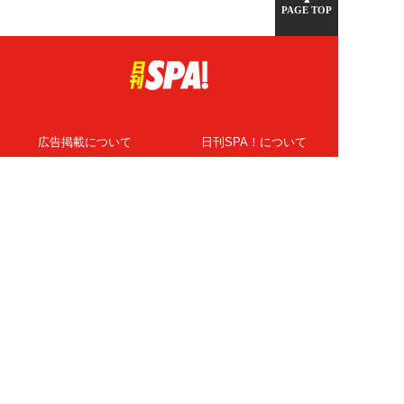
PAGE TOP
広告掲載について
日刊SPA！について
ニュース提供先
PR記事一覧
ライター・執筆者募集
プライバシーポリシー
Cookie使用について
著作権について
運営会社
記事使用について
お問い合わせ
よくある質問
扶桑社Webメディア