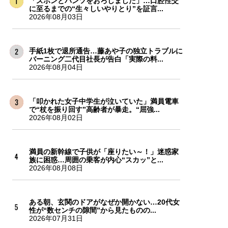
「ズボンとパンツをおろしました」…口腔性交
に至るまでの“生々しいやりとり”を証言...
2026年08月03日
手紙1枚で退所通告…藤あや子の独立トラブルに
バーニング二代目社長が告白「実際の料...
2026年08月04日
「叩かれた女子中学生が泣いていた」満員電車
で“杖を振り回す”高齢者が暴走。“屈強...
2026年08月02日
満員の新幹線で子供が「座りたい～！」迷惑家
族に困惑…周囲の乗客が内心“スカッ”と...
2026年08月08日
ある朝、玄関のドアがなぜか開かない…20代女
性が“数センチの隙間”から見たものの...
2026年07月31日