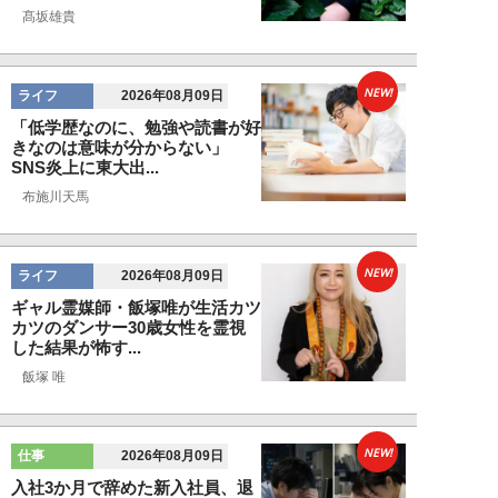
髙坂雄貴
NEW!
ライフ
2026年08月09日
「低学歴なのに、勉強や読書が好
きなのは意味が分からない」
SNS炎上に東大出...
布施川天馬
NEW!
ライフ
2026年08月09日
ギャル霊媒師・飯塚唯が生活カツ
カツのダンサー30歳女性を霊視
した結果が怖す...
飯塚 唯
NEW!
仕事
2026年08月09日
入社3か月で辞めた新入社員、退