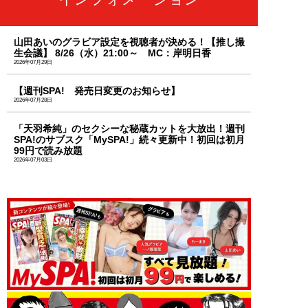
山田あいのグラビア設定を視聴者が決める！【推し撮
生会議】 8/26（水）21:00～ MC：岸明日香
2026年07月29日
【週刊SPA! 発売日変更のお知らせ】
2026年07月28日
「天羽希純」のセクシーな秘蔵カットを大放出！週刊
SPA!のサブスク「MySPA!」続々更新中！初回は初月
99円で読み放題
2026年07月03日