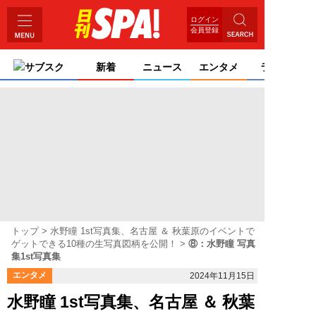
ログイン
会員登録
サブスク
新着
ニュース
エンタメ
ライフ
トップ
水野瞳 1st写真集、名古屋 ＆ 秋葉原のイベントで
ゲットできる10種の生写真図柄を公開！
⑧：水野瞳 写真
集1st写真集
エンタメ
2024年11月15日
水野瞳 1st写真集、名古屋 ＆ 秋葉