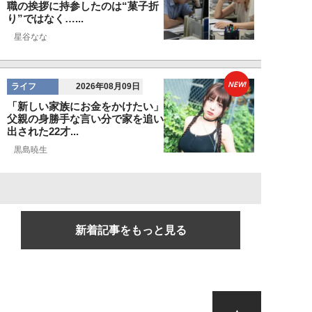
職の挨拶に持参したのは“菓子折
り”ではなく…...
星谷なな
NEW!
ライフ
2026年08月09日
「新しい家族にお金をかけたい」
父親の身勝手な言い分で家を追い
出された22才...
黒島暁生
新着記事をもっと見る
▲