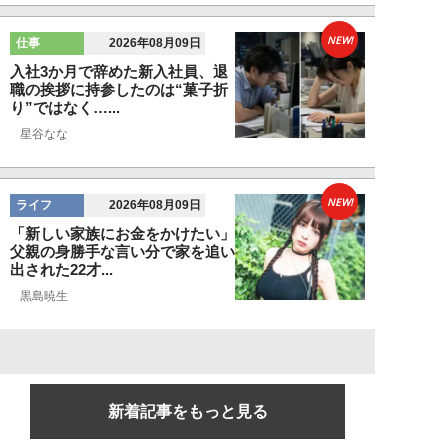
NEW!
仕事
2026年08月09日
入社3か月で辞めた新入社員、退
職の挨拶に持参したのは“菓子折
り”ではなく…...
星谷なな
NEW!
ライフ
2026年08月09日
「新しい家族にお金をかけたい」
父親の身勝手な言い分で家を追い
出された22才...
黒島暁生
新着記事をもっと見る