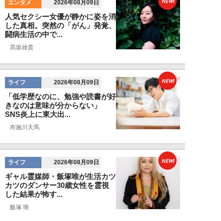
NEW!
エンタメ
2026年08月09日
人気セクシー女優が静かに姿を消
した真相。突然の「がん」発覚、
闘病生活の中で...
髙坂雄貴
NEW!
ライフ
2026年08月09日
「低学歴なのに、勉強や読書が好
きなのは意味が分からない」
SNS炎上に東大出...
布施川天馬
NEW!
ライフ
2026年08月09日
ギャル霊媒師・飯塚唯が生活カツ
カツのダンサー30歳女性を霊視
した結果が怖す...
飯塚 唯