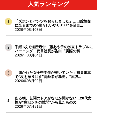
人気ランキング
「ズボンとパンツをおろしました」…口腔性交
に至るまでの“生々しいやりとり”を証言...
2026年08月03日
手紙1枚で退所通告…藤あや子の独立トラブルに
バーニング二代目社長が告白「実際の料...
2026年08月04日
「叩かれた女子中学生が泣いていた」満員電車
で“杖を振り回す”高齢者が暴走。“屈強...
2026年08月02日
ある朝、玄関のドアがなぜか開かない…20代女
性が“数センチの隙間”から見たものの...
2026年07月31日