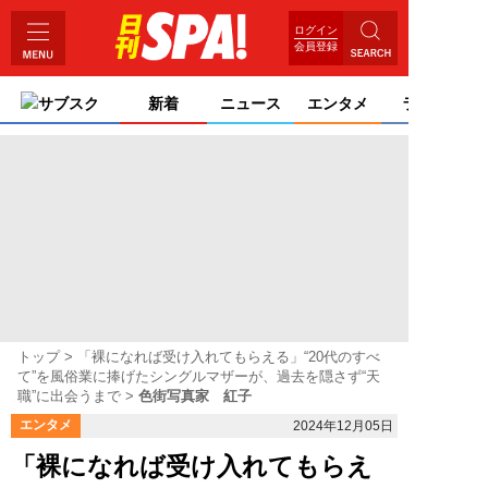
ログイン
会員登録
サブスク
新着
ニュース
エンタメ
ライフ
トップ
「裸になれば受け入れてもらえる」“20代のすべ
て”を風俗業に捧げたシングルマザーが、過去を隠さず“天
職”に出会うまで
色街写真家 紅子
エンタメ
2024年12月05日
「裸になれば受け入れてもらえ